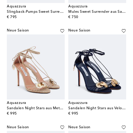
Aquazzura
Aquazzura
Slingback-Pumps Sweet Surrender
Mules Sweet Surrender aus Satin
original price
original price
€ 795
€ 750
Neue Saison
Neue Saison
Aquazzura
Aquazzura
Sandalen Night Stars aus Metallic-Leder
Sandalen Night Stars aus Veloursleder
original price
original price
€ 995
€ 995
Neue Saison
Neue Saison