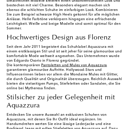
detailreichen Modelle kreieren einen unkonventionellen Look und
bestechen mit viel Charme. Besonders elegant machen sich
ebenso die schlichten Schuhe im einfarbigen Look. Kombinieren
Sie zum Beispiel schwarze High Heels gekonnt für alle möglichen
Anlässe. Helle Farbtöne verkörpern hingegen eine erfrischende
Leichtigkeit. Weiße und beige Modelle sind somit optimal für den
Sommer.
Hochwertiges Design aus Florenz
Seit dem Jahr 2011 begeistert das Schuhlabel Aquazzura mit
einem erstklassigen Stil und ist seit jeher für seine glamouröse und
komfortable Mode weltweit angesehen. Das Unternehmen wurde
von Edgardo Osorio in Florenz gegründet.
Die kontemporären
Pantoletten und Mules von Aquazzura
garantieren glamouröse Auftritte. Hollywood-Stars und
Influencerinnen lieben vor allem die
Mondaine Mules
mit Glitter,
die durch Qualität und Originalität überzeugen. Reichlich Auswahl
bieten die vielseitigen Pumps, Stiefeletten oder Sandalen, die Sie
online bei Mytheresa finden.
Stilsicher zu jeder Gelegenheit mit
Aquazzura
Entdecken Sie unsere Auswahl an exklusiven Schuhen von
Aquazzura, mit denen Sie Ihr Outfit ideal ergänzen. Im
Handumdrehen werten Sie eine lässige Lederjacke und eine
Boyfriend Jeans mit edlen Stiefeletten von Aquazzura auf. Dazu