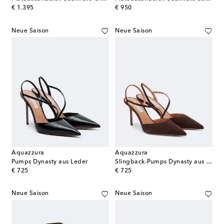
original price
original price
€ 1.395
€ 950
Neue Saison
Neue Saison
Aquazzura
Aquazzura
Pumps Dynasty aus Leder
Slingback-Pumps Dynasty aus Veloursleder
original price
original price
€ 725
€ 725
Neue Saison
Neue Saison