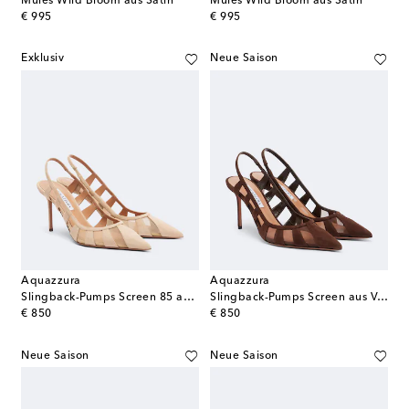
Mules Wild Bloom aus Satin
Mules Wild Bloom aus Satin
original price
original price
€ 995
€ 995
Exklusiv
Neue Saison
Aquazzura
Aquazzura
Slingback-Pumps Screen 85 aus Veloursleder
Slingback-Pumps Screen aus Veloursleder und Mesh
original price
original price
€ 850
€ 850
Neue Saison
Neue Saison