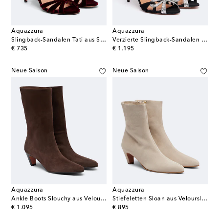
Aquazzura
Aquazzura
Slingback-Sandalen Tati aus Samt
Verzierte Slingback-Sandalen Ribbon Kiss
original price
original price
€ 735
€ 1.195
Neue Saison
Neue Saison
Aquazzura
Aquazzura
Ankle Boots Slouchy aus Veloursleder
Stiefeletten Sloan aus Veloursleder
original price
original price
€ 1.095
€ 895