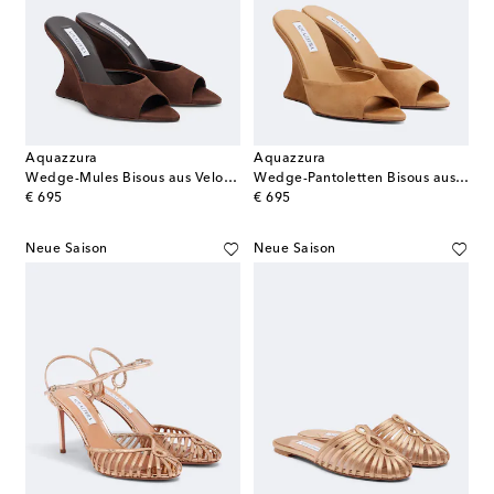
Aquazzura
Aquazzura
Wedge-Mules Bisous aus Veloursleder
Wedge-Pantoletten Bisous aus Veloursleder
original price
original price
€ 695
€ 695
Neue Saison
Neue Saison