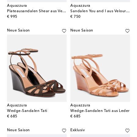
Aquazzura
Aquazzura
Plateausandalen Shear aus Veloursleder
Sandalen You and I aus Veloursleder
original price
original price
€ 995
€ 750
Neue Saison
Neue Saison
Aquazzura
Aquazzura
Wedge-Sandalen Tati
Wedge-Sandalen Tati aus Leder
original price
original price
€ 685
€ 685
Neue Saison
Exklusiv