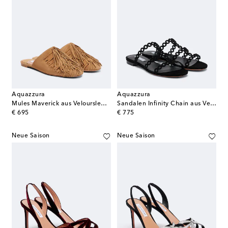
Aquazzura
Aquazzura
Mules Maverick aus Veloursleder
Sandalen Infinity Chain aus Veloursleder
original price
original price
€ 695
€ 775
Neue Saison
Neue Saison