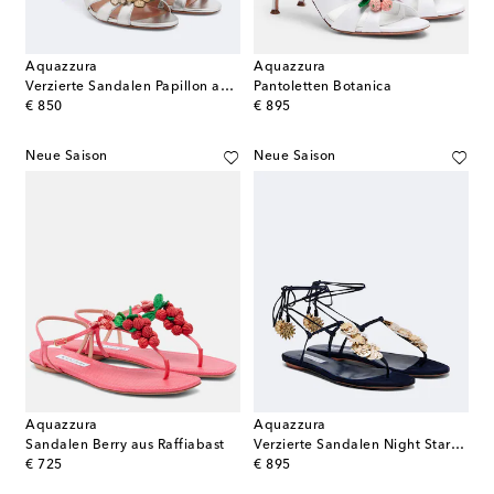
Aquazzura
Aquazzura
Verzierte Sandalen Papillon aus Leder
Pantoletten Botanica
original price
original price
€ 850
€ 895
Neue Saison
Neue Saison
Aquazzura
Aquazzura
Sandalen Berry aus Raffiabast
Verzierte Sandalen Night Stars aus Veloursleder
original price
original price
€ 725
€ 895