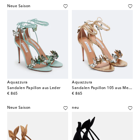
Neue Saison
Aquazzura
Aquazzura
Sandalen Papillon aus Leder
Sandalen Papillon 105 aus Metallic-Leder
original price
original price
€ 865
€ 865
Neue Saison
neu