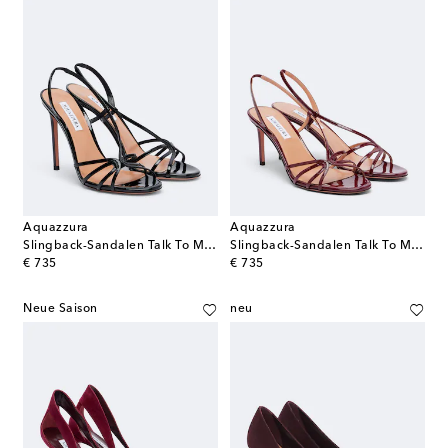
Aquazzura
Aquazzura
Slingback-Sandalen Talk To Me aus Leder
Slingback-Sandalen Talk To Me aus Leder
original price
original price
€ 735
€ 735
Neue Saison
neu