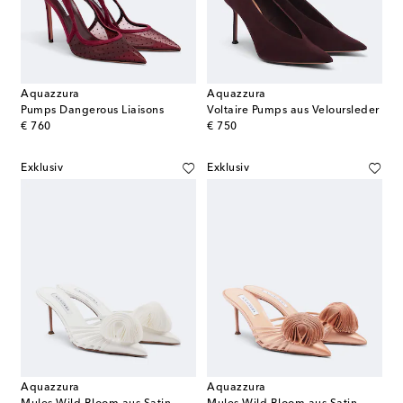
Aquazzura
Aquazzura
Pumps Dangerous Liaisons
Voltaire Pumps aus Veloursleder
original price
original price
€ 760
€ 750
Exklusiv
Exklusiv
Aquazzura
Aquazzura