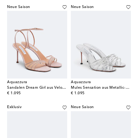
Neue Saison
Neue Saison
Aquazzura
Aquazzura
Sandalen Dream Girl aus Veloursleder und Mesh
Mules Sensation aus Metallic-Leder
original price
original price
€ 1.095
€ 1.095
Exklusiv
Neue Saison