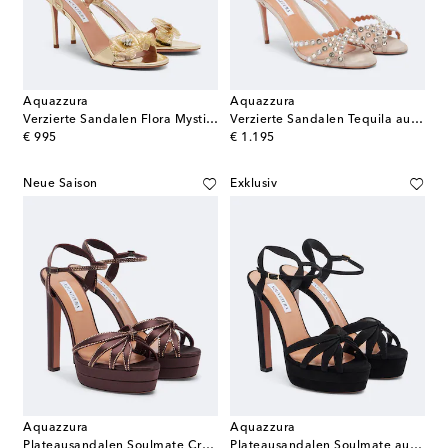
Aquazzura
Aquazzura
Verzierte Sandalen Flora Mystica
Verzierte Sandalen Tequila aus Veloursleder
original price
original price
€ 995
€ 1.195
Neue Saison
Exklusiv
Aquazzura
Aquazzura
Plateausandalen Soulmate Crystal aus Satin
Plateausandalen Soulmate aus Veloursleder