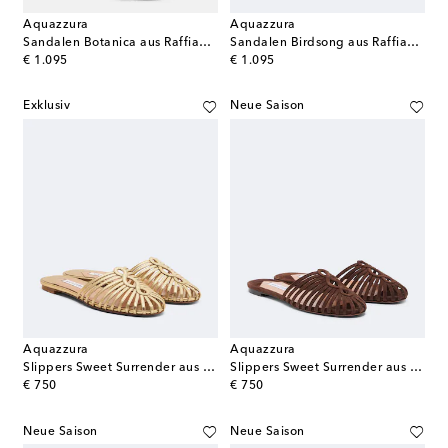
Aquazzura
Aquazzura
Sandalen Botanica aus Raffiabast mit Leder
Sandalen Birdsong aus Raffiabast
original price
original price
€ 1.095
€ 1.095
Exklusiv
Neue Saison
Aquazzura
Aquazzura
Slippers Sweet Surrender aus Metallic-Leder
Slippers Sweet Surrender aus Veloursleder
original price
original price
€ 750
€ 750
Neue Saison
Neue Saison