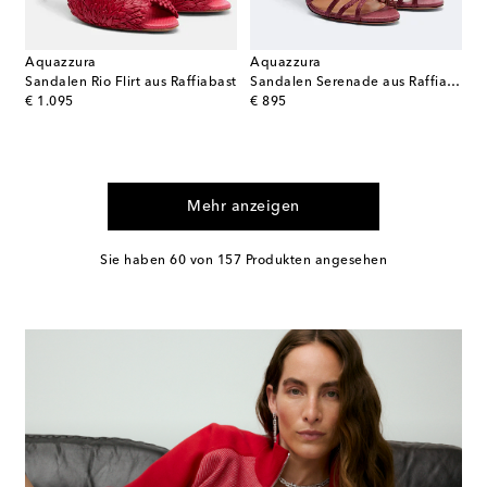
Aquazzura
Aquazzura
Sandalen Rio Flirt aus Raffiabast
Sandalen Serenade aus Raffiabast
original price
original price
€ 1.095
€ 895
Mehr anzeigen
Sie haben 60 von 157 Produkten angesehen