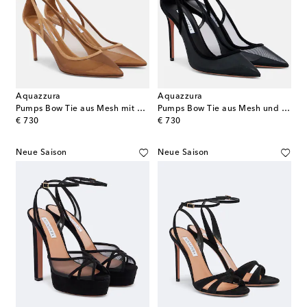
Aquazzura
Aquazzura
Pumps Bow Tie aus Mesh mit Veloursleder
Pumps Bow Tie aus Mesh und Veloursleder
original price
original price
€ 730
€ 730
Neue Saison
Neue Saison