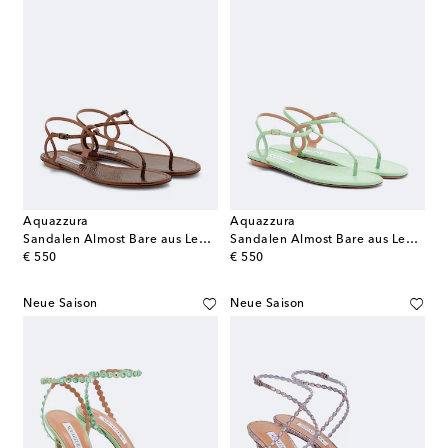
Aquazzura
Aquazzura
Sandalen Almost Bare aus Leder
Sandalen Almost Bare aus Leder
original price
original price
€ 550
€ 550
Neue Saison
Neue Saison