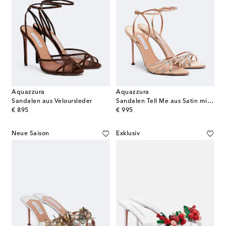
Aquazzura
Aquazzura
Sandalen aus Veloursleder
Sandalen Tell Me aus Satin mit Kristallen
original price
original price
€ 895
€ 995
Neue Saison
Exklusiv