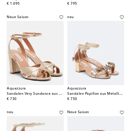
original price
original price
€ 1.095
€ 795
Neue Saison
neu
Aquazzura
Aquazzura
Sandalen Very Sundance aus Metallic-Leder
Sandalen Papillon aus Metallic-Leder
original price
original price
€ 730
€ 750
neu
Neue Saison