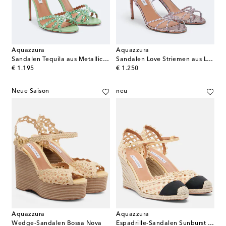
Aquazzura
Aquazzura
Sandalen Tequila aus Metallic-Leder
Sandalen Love Striemen aus Leder
original price
original price
€ 1.195
€ 1.250
Neue Saison
neu
Aquazzura
Aquazzura
Wedge-Sandalen Bossa Nova
Espadrille-Sandalen Sunburst aus Raffiabast