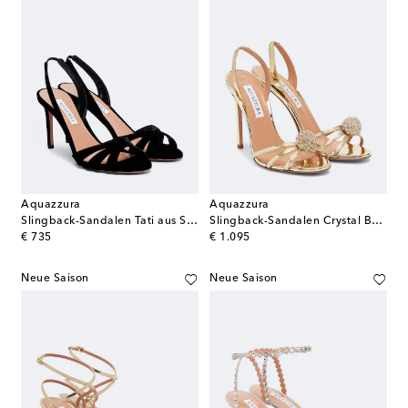
Aquazzura
Aquazzura
Slingback-Sandalen Tati aus Samt
Slingback-Sandalen Crystal Bubble
original price
original price
€ 735
€ 1.095
Neue Saison
Neue Saison