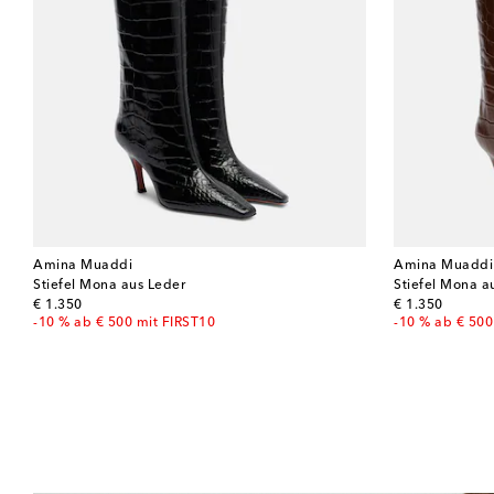
Amina Muaddi
Amina Muaddi
Stiefel Mona aus Leder
Stiefel Mona a
original price
original price
€ 1.350
€ 1.350
-10 % ab € 500 mit FIRST10
-10 % ab € 500