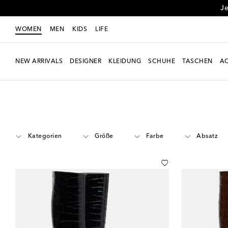
Je
WOMEN
MEN
KIDS
LIFE
NEW ARRIVALS
DESIGNER
KLEIDUNG
SCHUHE
TASCHEN
AC
Women
Designer
Amina Muaddi
Schuhe
Stiefel
Kategorien
Größe
Farbe
Absatz