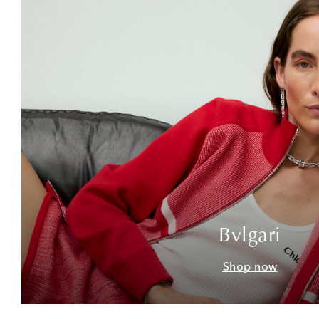
Bvlgari
Shop now