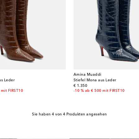
Amina Muaddi
us Leder
Stiefel Mona aus Leder
original price
€ 1.350
 mit FIRST10
-10 % ab € 500 mit FIRST10
Sie haben 4 von 4 Produkten angesehen