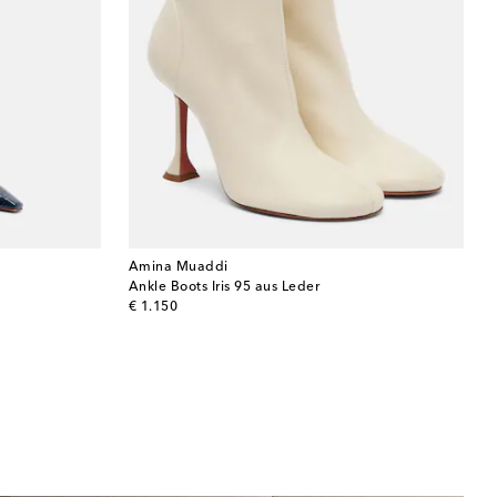
Amina Muaddi
Ankle Boots Iris 95 aus Leder
original price
€ 1.150