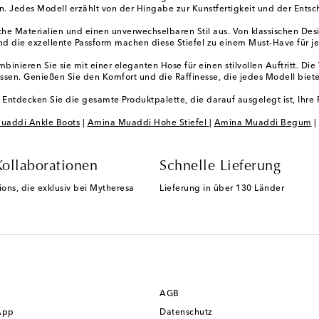
n. Jedes Modell erzählt von der Hingabe zur Kunstfertigkeit und der Entsc
iche Materialien und einen unverwechselbaren Stil aus. Von klassischen D
ls und die exzellente Passform machen diese Stiefel zu einem Must-Have für
nieren Sie sie mit einer eleganten Hose für einen stilvollen Auftritt. Die 
sen. Genießen Sie den Komfort und die Raffinesse, die jedes Modell biete
tdecken Sie die gesamte Produktpalette, die darauf ausgelegt ist, Ihre Pe
uaddi Ankle Boots
|
Amina Muaddi Hohe Stiefel
|
Amina Muaddi Begum
|
Kollaborationen
Schnelle Lieferung
ions, die exklusiv bei Mytheresa
Lieferung in über 130 Länder
AGB
App
Datenschutz