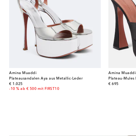
Amina Muaddi
Amina Muaddi
Plateausandalen Aya aus Metallic-Leder
Plateau-Mules 
original price
original price
€ 1.025
€ 695
-10 % ab € 500 mit FIRST10