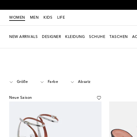
Je
WOMEN
MEN
KIDS
LIFE
NEW ARRIVALS
DESIGNER
KLEIDUNG
SCHUHE
TASCHEN
AC
Women
Designer
Amina Muaddi
Schuhe
Plateauschuhe
Größe
Farbe
Absatz
Neue Saison