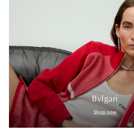
Bvlgari
Shop now