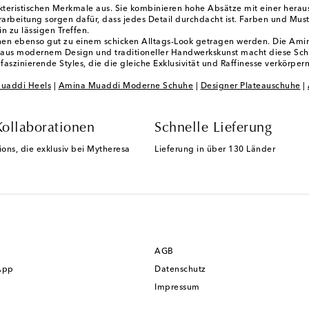
teristischen Merkmale aus. Sie kombinieren hohe Absätze mit einer herau
beitung sorgen dafür, dass jedes Detail durchdacht ist. Farben und Muster
n zu lässigen Treffen.
nnen ebenso gut zu einem schicken Alltags-Look getragen werden. Die Am
on aus modernem Design und traditioneller Handwerkskunst macht diese Sch
szinierende Styles, die die gleiche Exklusivität und Raffinesse verkörper
uaddi Heels
|
Amina Muaddi Moderne Schuhe
|
Designer Plateauschuhe
|
Kollaborationen
Schnelle Lieferung
ions, die exklusiv bei Mytheresa
Lieferung in über 130 Länder
AGB
App
Datenschutz
Impressum