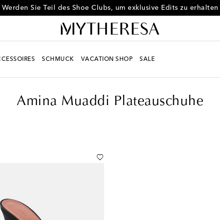
der Tag ist Schuh-Tag – melden Sie sich jetzt für den Shoe Club
CESSOIRES
SCHMUCK
VACATION SHOP
SALE
Amina Muaddi Plateauschuhe