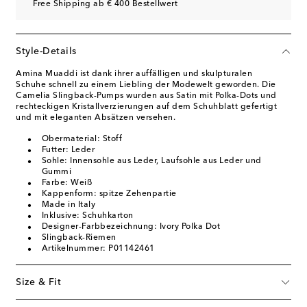
Free Shipping ab € 400 Bestellwert
Style-Details
Amina Muaddi ist dank ihrer auffälligen und skulpturalen
Schuhe schnell zu einem Liebling der Modewelt geworden. Die
Camelia Slingback-Pumps wurden aus Satin mit Polka-Dots und
rechteckigen Kristallverzierungen auf dem Schuhblatt gefertigt
und mit eleganten Absätzen versehen.
Obermaterial: Stoff
Futter: Leder
Sohle: Innensohle aus Leder, Laufsohle aus Leder und
Gummi
Farbe: Weiß
Kappenform: spitze Zehenpartie
Made in Italy
Inklusive: Schuhkarton
Designer-Farbbezeichnung: Ivory Polka Dot
Slingback-Riemen
Artikelnummer: P01142461
Size & Fit