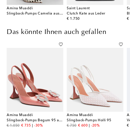
Amina Muaddi
Saint Laurent
S
Slingback-Pumps Camelia aus Satin
Clutch Kate aus Leder
original price
or
€ 1.750
€
Das könnte Ihnen auch gefallen
Amina Muaddi
Amina Muaddi
A
Slingback-Pumps Begum 95 aus Lackleder
Slingback-Pumps Holli 95
original price
discount price
original price
discount price
or
€ 1.050
€ 735
-30%
€ 750
€ 600
-20%
€