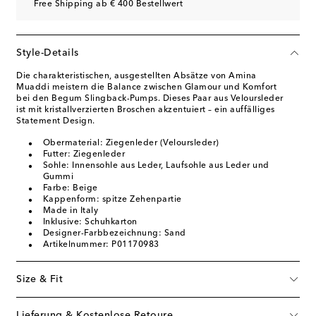
Free Shipping ab € 400 Bestellwert
Style-Details
Die charakteristischen, ausgestellten Absätze von Amina
Muaddi meistern die Balance zwischen Glamour und Komfort
bei den Begum Slingback-Pumps. Dieses Paar aus Veloursleder
ist mit kristallverzierten Broschen akzentuiert – ein auffälliges
Statement Design.
Obermaterial: Ziegenleder (Veloursleder)
Futter: Ziegenleder
Sohle: Innensohle aus Leder, Laufsohle aus Leder und
Gummi
Farbe: Beige
Kappenform: spitze Zehenpartie
Made in Italy
Inklusive: Schuhkarton
Designer-Farbbezeichnung: Sand
Artikelnummer: P01170983
Size & Fit
Lieferung & Kostenlose Retoure