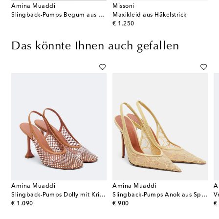
Amina Muaddi
Missoni
Slingback-Pumps Begum aus Veloursleder
Maxikleid aus Häkelstrick
original price
€ 1.250
Das könnte Ihnen auch gefallen
Amina Muaddi
Amina Muaddi
A
Slingback-Pumps Dolly mit Kristallen
Slingback-Pumps Anok aus Spitze mit Leder
original price
original price
or
€ 1.090
€ 900
€