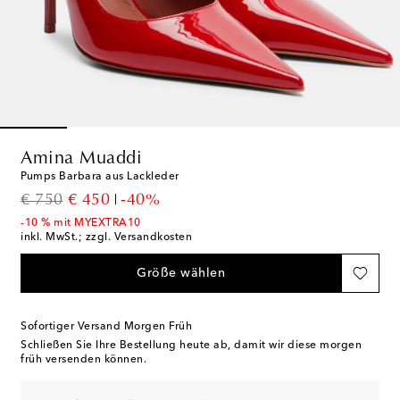
Amina Muaddi
Pumps Barbara aus Lackleder
original price
discount price
€ 750
€ 450
-40%
-10 % mit MYEXTRA10
inkl. MwSt.; zzgl. Versandkosten
Größe wählen
Sofortiger Versand Morgen Früh
Schließen Sie Ihre Bestellung heute ab, damit wir diese morgen
früh versenden können.