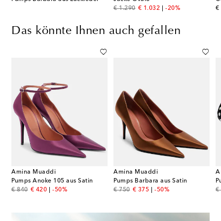
original price
discount price
or
€ 1.290
€ 1.032
-20%
€
Das könnte Ihnen auch gefallen
Amina Muaddi
Amina Muaddi
A
Pumps Anoke 105 aus Satin
Pumps Barbara aus Satin
P
original price
discount price
original price
discount price
or
€ 840
€ 420
-50%
€ 750
€ 375
-50%
€