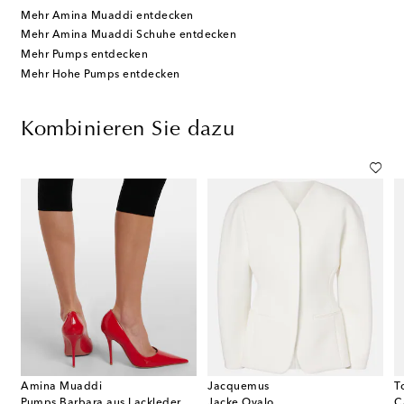
Mehr Amina Muaddi entdecken
Mehr Amina Muaddi Schuhe entdecken
Mehr Pumps entdecken
Mehr Hohe Pumps entdecken
Kombinieren Sie dazu
Amina Muaddi
Jacquemus
T
Pumps Barbara aus Lackleder
Jacke Ovalo
C