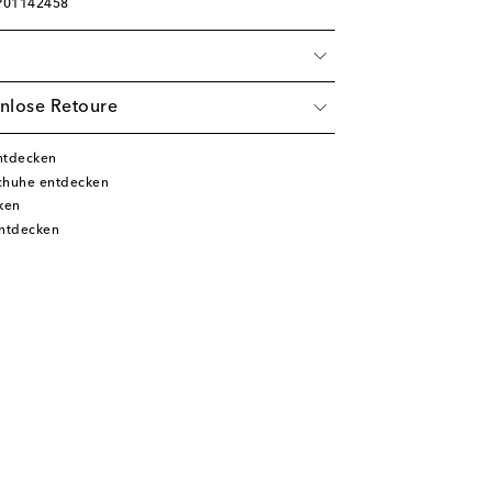
 P01142458
nlose Retoure
ntdecken
chuhe entdecken
ken
ntdecken