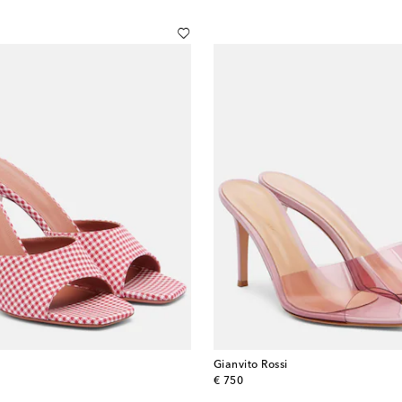
Gianvito Rossi
original price
€ 750