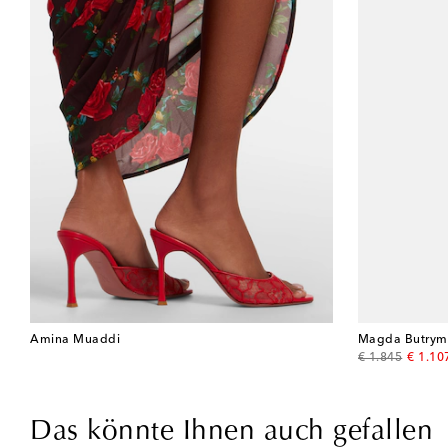
Amina Muaddi
Magda Butrym
original price
discou
€ 1.845
€ 1.10
Das könnte Ihnen auch gefallen