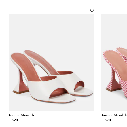
Amina Muaddi
Amina Muaddi
original price
original price
€ 620
€ 620