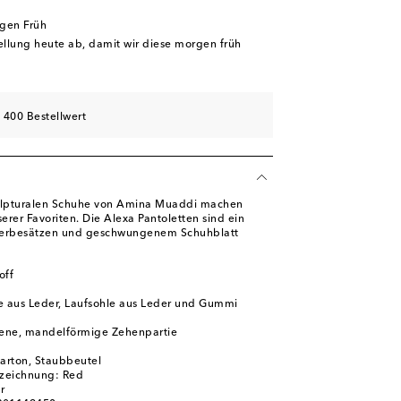
schliste
rgen Früh
ügbarkeit
tellung heute ab, damit wir diese morgen früh
hliste
hliste
 400 Bestellwert
kulpturalen Schuhe von Amina Muaddi machen
rer Favoriten. Die Alexa Pantoletten sind ein
derbesätzen und geschwungenem Schuhblatt
off
e aus Leder, Laufsohle aus Leder und Gummi
ene, mandelförmige Zehenpartie
karton, Staubbeutel
zeichnung: Red
r