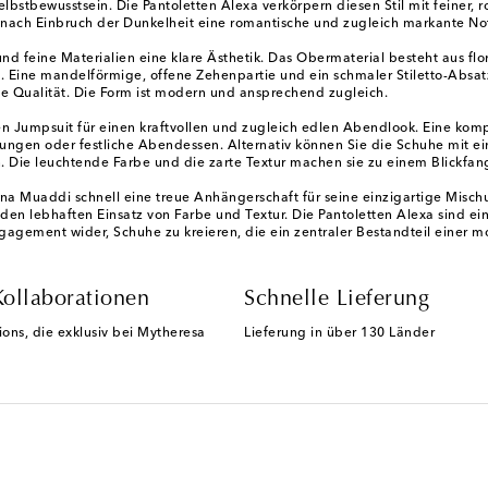
bewusstsein. Die Pantoletten Alexa verkörpern diesen Stil mit feiner, rote
 nach Einbruch der Dunkelheit eine romantische und zugleich markante No
 feine Materialien eine klare Ästhetik. Das Obermaterial besteht aus flora
st. Eine mandelförmige, offene Zehenpartie und ein schmaler Stiletto-Absa
e Qualität. Die Form ist modern und ansprechend zugleich.
zen Jumpsuit für einen kraftvollen und zugleich edlen Abendlook. Eine k
nungen oder festliche Abendessen. Alternativ können Sie die Schuhe mit e
ie leuchtende Farbe und die zarte Textur machen sie zu einem Blickfang,
na Muaddi schnell eine treue Anhängerschaft für seine einzigartige Mis
den lebhaften Einsatz von Farbe und Textur. Die Pantoletten Alexa sind ein
gagement wider, Schuhe zu kreieren, die ein zentraler Bestandteil einer 
Kollaborationen
Schnelle Lieferung
ions, die exklusiv bei Mytheresa
Lieferung in über 130 Länder