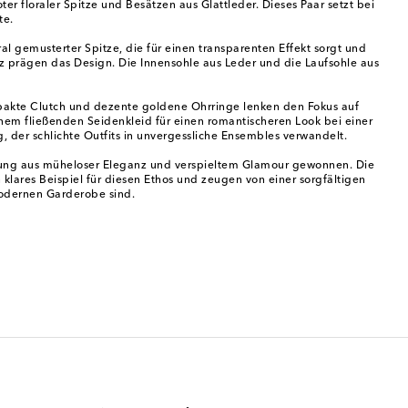
r floraler Spitze und Besätzen aus Glattleder. Dieses Paar setzt bei
te.
l gemusterter Spitze, die für einen transparenten Effekt sorgt und
tz prägen das Design. Die Innensohle aus Leder und die Laufsohle aus
ompakte Clutch und dezente goldene Ohrringe lenken den Fokus auf
inem fließenden Seidenkleid für einen romantischeren Look bei einer
 der schlichte Outfits in unvergessliche Ensembles verwandelt.
chung aus müheloser Eleganz und verspieltem Glamour gewonnen. Die
 klares Beispiel für diesen Ethos und zeugen von einer sorgfältigen
modernen Garderobe sind.