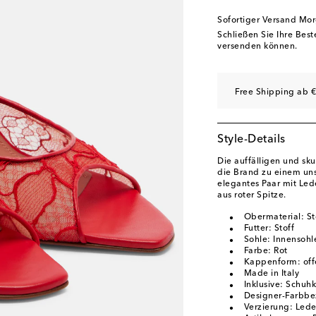
EU 40.5
Auf die Wun
Sofortiger Versand Mo
EU 41
Geringe Verf
Schließen Sie Ihre Bes
versenden können.
EU 42
Auf die Wunsc
EU 43
Auf die Wunsc
Free Shipping ab €
Style-Details
Die auffälligen und s
die Brand zu einem unse
elegantes Paar mit Le
aus roter Spitze.
Obermaterial: St
Futter: Stoff
Sohle: Innensohl
Farbe: Rot
Kappenform: off
Made in Italy
Inklusive: Schuh
Designer-Farbbe
Verzierung: Lede