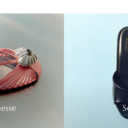
nesse
S