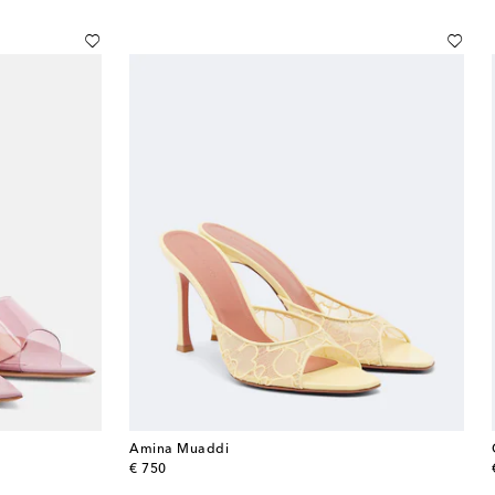
Amina Muaddi
original price
€ 750