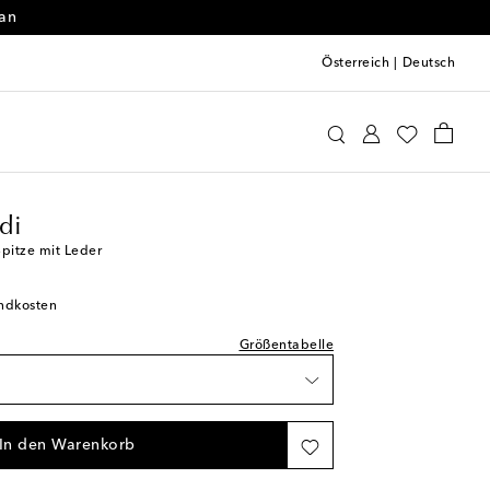
 an
Österreich
|
Deutsch
l
ina Muaddi
Schuhe
Sandalen
Hohe Sandalen
schliste
l
di
schliste
Spitze mit Leder
ügbarkeit
andkosten
schliste
hliste
Größentabelle
kel
ügbarkeit
schliste
In den Warenkorb
hliste