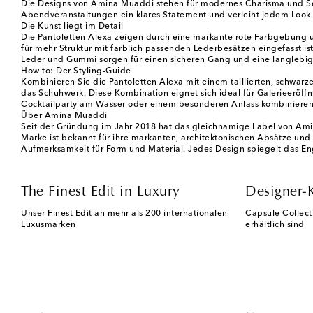
Die Designs von Amina Muaddi stehen für modernes Charisma und Selbst
Abendveranstaltungen ein klares Statement und verleiht jedem Look
Die Kunst liegt im Detail
Die Pantoletten Alexa zeigen durch eine markante rote Farbgebung und
für mehr Struktur mit farblich passenden Lederbesätzen eingefasst i
Leder und Gummi sorgen für einen sicheren Gang und eine langlebig
How to: Der Styling-Guide
Kombinieren Sie die Pantoletten Alexa mit einem taillierten, schwar
das Schuhwerk. Diese Kombination eignet sich ideal für Galerieeröff
Cocktailparty am Wasser oder einem besonderen Anlass kombinieren. D
Über Amina Muaddi
Seit der Gründung im Jahr 2018 hat das gleichnamige Label von Ami
Marke ist bekannt für ihre markanten, architektonischen Absätze und 
Aufmerksamkeit für Form und Material. Jedes Design spiegelt das En
The Finest Edit in Luxury
Designer-
Unser Finest Edit an mehr als 200 internationalen
Capsule Collect
Luxusmarken
erhältlich sind