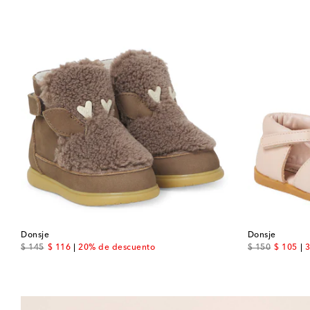
Donsje
Donsje
original price
discount price
original price
discount
$ 145
$ 116
20% de descuento
$ 150
$ 105
3