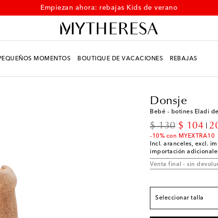
Empiezan ahora: rebajas Kids de verano
PEQUEÑOS MOMENTOS
BOUTIQUE DE VACACIONES
REBAJAS
Infantil
Diseñadores
Donsje
Bebé - botines Eladi de 
original price
discount
$ 130
$ 104
2
-10% con MYEXTRA10
Tallas de Europa
Incl. aranceles, excl. 
importación adicionales
EU 19 / US 4
Pocas 
Venta final - sin devolu
EU 20 / US 5
EU 21 / US 5.5
Seleccionar talla
EU 22 / US 6