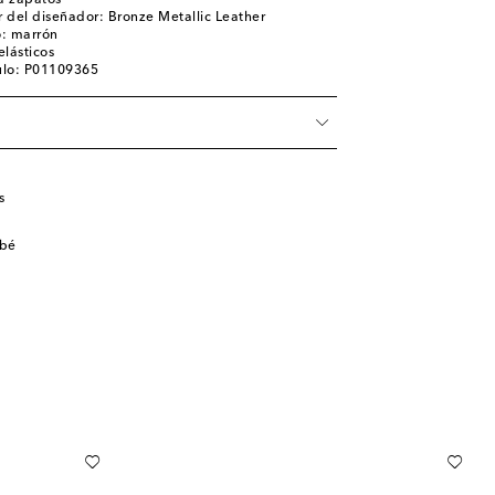
ra zapatos
 del diseñador: Bronze Metallic Leather
o: marrón
elásticos
ulo: P01109365
s
ebé