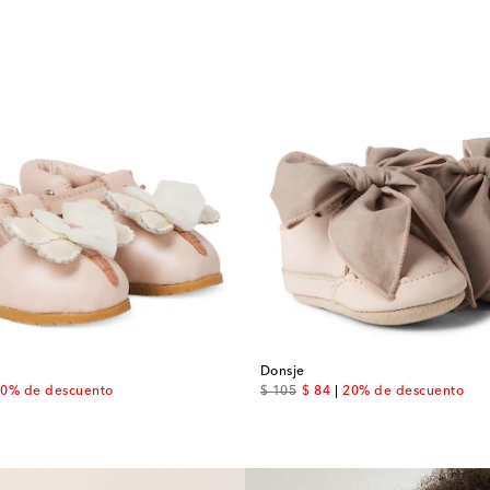
Donsje
 price
original price
discount price
0% de descuento
$ 105
$ 84
20% de descuento