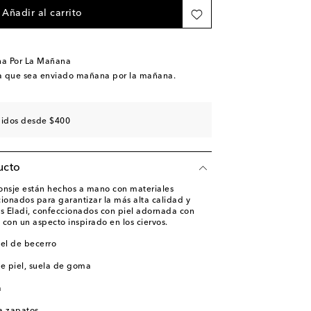
Añadir al carrito
na Por La Mañana
a que sea enviado mañana por la mañana.
didos desde $400
ucto
onsje están hechos a mano con materiales
onados para garantizar la más alta calidad y
es Eladi, confeccionados con piel adornada con
s con un aspecto inspirado en los ciervos.
iel de becerro
de piel, suela de goma
a