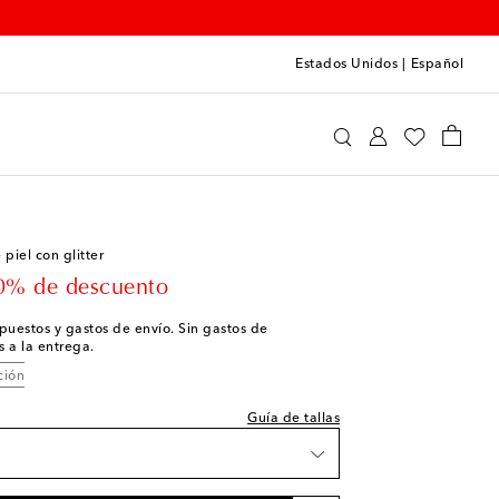
Estados Unidos
|
Español
Donsje
Zapatos
Zapatos de bebé
piel con glitter
 price
0% de descuento
impuestos y gastos de envío. Sin gastos de
 a la entrega.
unidades
ción
Guía de tallas