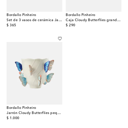
Bordallo Pinheiro
Bordallo Pinheiro
Set de 3 vasos de cerámica Jardim De Insetos
Caja Cloudy Butterflies grande por Claudia Schiffer
original price
original price
$ 365
$ 290
Bordallo Pinheiro
Jarrón Cloudy Butterflies pequeño de Claudia Schiffer
original price
$ 1.000