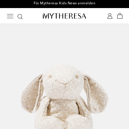
Für Mytheresa Kids News anmelden