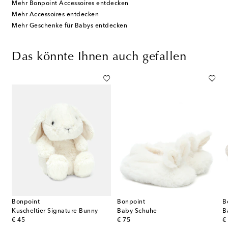
Mehr Bonpoint Accessoires entdecken
Mehr Accessoires entdecken
Mehr Geschenke für Babys entdecken
Das könnte Ihnen auch gefallen
Bonpoint
Bonpoint
B
Kuscheltier Signature Bunny
Baby Schuhe
B
original price
original price
or
€ 45
€ 75
€