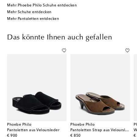
Mehr Phoebe Philo Schuhe entdecken
Mehr Schuhe entdecken
Mehr Pantoletten entdecken
Das könnte Ihnen auch gefallen
Phoebe Philo
Phoebe Philo
P
Pantoletten aus Veloursleder
Pantoletten Strap aus Veloursleder
original price
original price
or
€ 900
€ 850
€