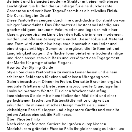
definiert und balanciert moderne Struktur mit einer mühelosen
Leichtigkeit. Sie bilden die Grundlage für eine durchdachte
Garderobe und verleihen Tages-Ensembles ein stilvolles Finish.
Die Kunst liegt im Detail
Diese Pantoletten zeugen durch ihre durchdachte Konstruktion von
ruhiger Souveränität. Das Obermaterial besteht vollständig aus
geschmeidigem, braunem Veloursleder und legt sich mit einer
klaren, geometrischen Linie über den Fuß, die in einer modernen,
runden und offenen Zehenpartie endet. Dieser Fokus auf Material
und Form wird durch eine bequeme Innensohle aus Leder und
eine strapazierfähige Gummisohle ergänzt, die für Komfort und
Langlebigkeit sorgen. Die flache Form bietet eine bodenständige
und doch anspruchsvolle Basis und verkörpert das Engagement
der Marke für pragmatische Eleganz.
How to: Der Styling-Guide
Stylen Sie diese Pantoletten zu weiten Leinenhosen und einem
schlichten Seidentop für einen mühelosen Übergang vom
Galeriebesuch zum Dinner im Freien. Der satte Braunton ergänzt
neutrale Paletten und bietet eine anspruchsvolle Grundlage für
Looks bei warmem Wetter. Für einen Wochenendausflug
kombinieren Sie sie mit einem fließenden Midikleid und einer
geflochtenen Tasche, um Küstenstädte mit Leichtigkeit zu
erkunden. Ihr minimalistisches Design macht sie zu einer
vielseitigen Basis für legere und elegantere Outfits und verleiht
jedem Anlass eine subtile Raffinesse.
Über Phoebe Philo
Nach einer gefeierten Karriere bei großen europäischen
Modehäusern gründete Phoebe Philo ihr gleichnamiges Label, um