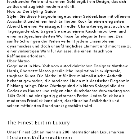
leuchtender Perle und warmem Gold ergibt ein Design, das sich
zeitlos und zugleich modern anfühlt.
How to: Der Styling-Guide
Stylen Sie diese Hängeohrringe zu einer Seidenbluse mit offenem
Ausschnitt und einem hoch taillierten Rock für einen eleganten
Abend bei einer Vernissage. Ihr edler Charakter ergänzt auch die
Tagesgarderobe; tragen Sie sie zu einem Kaschmirpullover und
einer maßgeschneiderten Wollhose für elegante Termine. Das
sanfte Schwingen der Perlen verleiht jedem Ensemble ein
dynamisches und doch unaufdringliches Element und macht sie zu
einer vielseitigen Wahl für Anlässe, die einen Hauch von
Raffinesse erfordern.
Über Mateo
Gegründet in New York vom autodidaktischen Designer Matthew
Harris, übersetzt Mateo persönliche Inspiration in skulpturale,
tragbare Kunst. Die Marke ist für ihre minimalistische Ästhetik
bekannt geworden, die moderne Linien mit klassischer Eleganz in
Einklang bringt. Diese Ohrringe sind ein klares Spiegelbild der
Codes des Hauses und zeigen eine durchdachte Verwendung von
14kt Gold und einzigartig geformten Perlen. Jedes Stück ist als
modernes Erbstück konzipiert, das für seine Schlichtheit und
seinen raffinierten Standpunkt geschätzt wird.
The Finest Edit in Luxury
Unser Finest Edit an mehr als 200 internationalen Luxusmarken
Designer-Kollaborationen