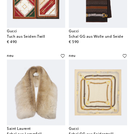
Gucci
Gucci
Tuch aus Seiden-Twill
Schal GG aus Wolle und Seide
original price
original price
€ 490
€ 590
neu
neu
Saint Laurent
Gucci