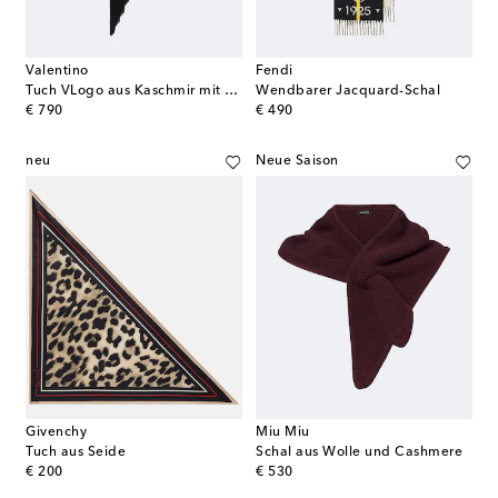
Valentino
Fendi
Tuch VLogo aus Kaschmir mit Spitze
Wendbarer Jacquard-Schal
original price
original price
€ 790
€ 490
neu
Neue Saison
Givenchy
Miu Miu
Tuch aus Seide
Schal aus Wolle und Cashmere
original price
original price
€ 200
€ 530