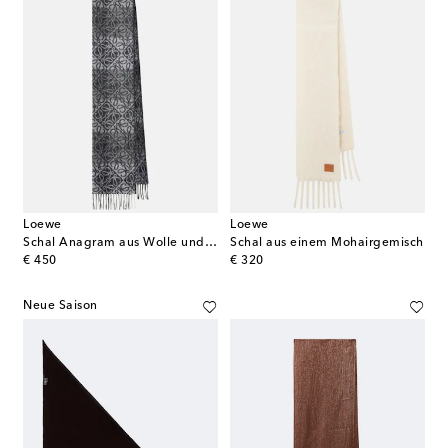
Loewe
Loewe
Schal Anagram aus Wolle und Kaschmir
Schal aus einem Mohairgemisch
original price
original price
€ 450
€ 320
Neue Saison