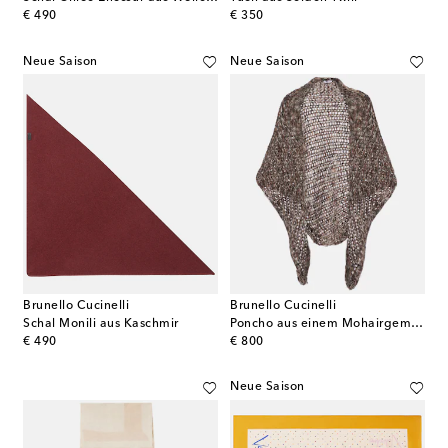
original price
original price
€ 490
€ 350
Neue Saison
Neue Saison
Brunello Cucinelli
Brunello Cucinelli
Schal Monili aus Kaschmir
Poncho aus einem Mohairgemisch
original price
original price
€ 490
€ 800
Neue Saison