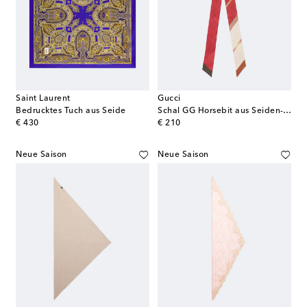
Saint Laurent
Gucci
Bedrucktes Tuch aus Seide
Schal GG Horsebit aus Seiden-Twill
original price
original price
€ 430
€ 210
Neue Saison
Neue Saison