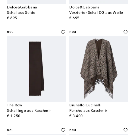
Dolce&Gabbana
Dolce&Gabbana
Schal aus Seide
Verzierter Schal DG aus Wolle
original price
original price
€ 695
€ 695
neu
neu
The Row
Brunello Cucinelli
Schal Ingo aus Kaschmir
Poncho aus Kaschmir
original price
original price
€ 1.250
€ 3.400
neu
neu