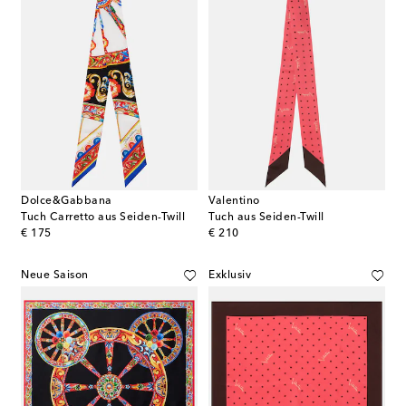
Dolce&Gabbana
Valentino
Tuch Carretto aus Seiden-Twill
Tuch aus Seiden-Twill
original price
original price
€ 175
€ 210
Neue Saison
Exklusiv