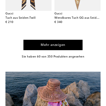
Gucci
Gucci
Tuch aus Seiden-Twill
Wendbares Tuch GG aus Seiden-Twill
original price
original price
€ 210
€ 340
Mehr anzeigen
Sie haben 60 von 350 Produkten angesehen