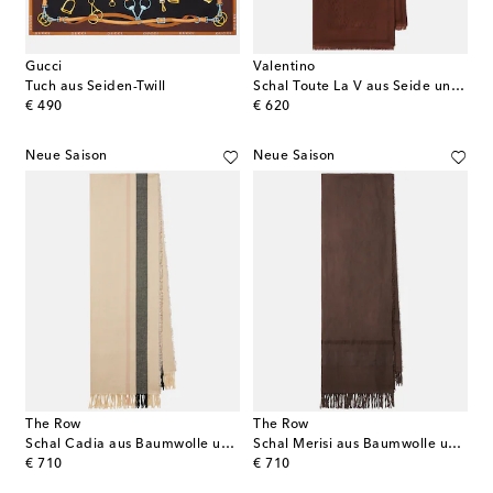
Gucci
Valentino
Tuch aus Seiden-Twill
Schal Toute La V aus Seide und Wolle
original price
original price
€ 490
€ 620
Neue Saison
Neue Saison
The Row
The Row
Schal Cadia aus Baumwolle und Leinen
Schal Merisi aus Baumwolle und Leinen
original price
original price
€ 710
€ 710