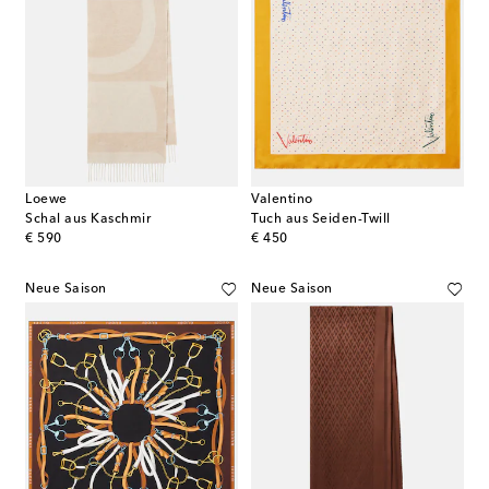
Loewe
Valentino
Schal aus Kaschmir
Tuch aus Seiden-Twill
original price
original price
€ 590
€ 450
Neue Saison
Neue Saison