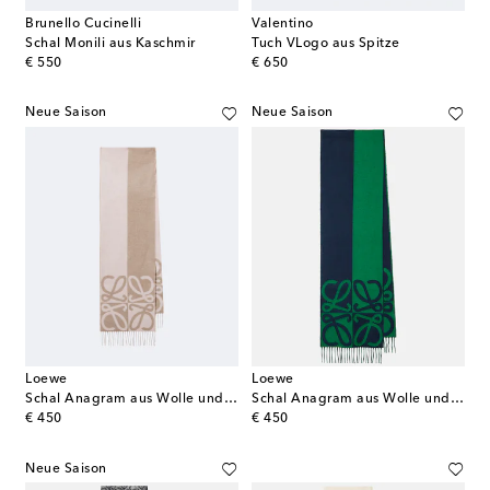
Brunello Cucinelli
Valentino
Schal Monili aus Kaschmir
Tuch VLogo aus Spitze
original price
original price
€ 550
€ 650
Neue Saison
Neue Saison
Loewe
Loewe
Schal Anagram aus Wolle und Cashmere
Schal Anagram aus Wolle und Kaschmir
original price
original price
€ 450
€ 450
Neue Saison