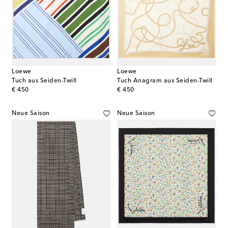
Loewe
Loewe
Tuch aus Seiden-Twill
Tuch Anagram aus Seiden-Twill
original price
original price
€ 450
€ 450
Neue Saison
Neue Saison