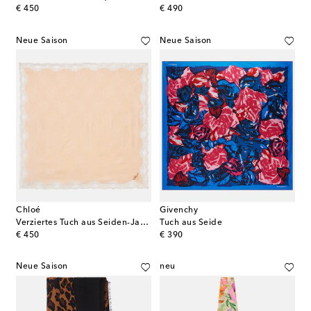
original price
original price
€ 450
€ 490
Neue Saison
Neue Saison
Chloé
Givenchy
Verziertes Tuch aus Seiden-Jacquard mit Spitze
Tuch aus Seide
original price
original price
€ 450
€ 390
Neue Saison
neu