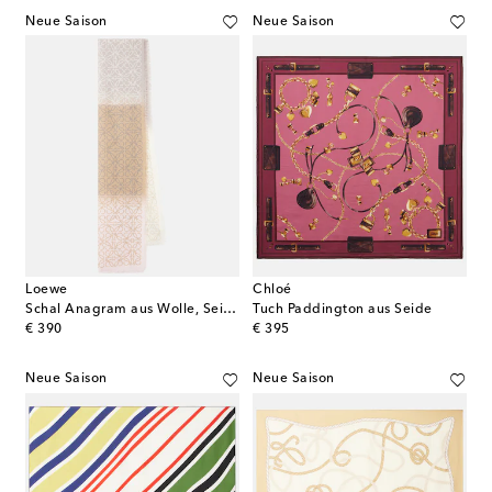
Neue Saison
Neue Saison
Loewe
Chloé
Schal Anagram aus Wolle, Seide und Kaschmir
Tuch Paddington aus Seide
original price
original price
€ 390
€ 395
Neue Saison
Neue Saison