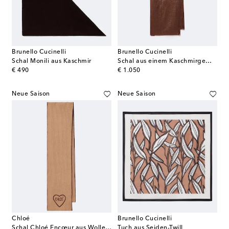
Brunello Cucinelli
Brunello Cucinelli
Schal Monili aus Kaschmir
Schal aus einem Kaschmirgemisch
original price
original price
€ 490
€ 1.050
Neue Saison
Neue Saison
Chloé
Brunello Cucinelli
Schal Chloé Encœur aus Wolle und Kaschmir
Tuch aus Seiden-Twill