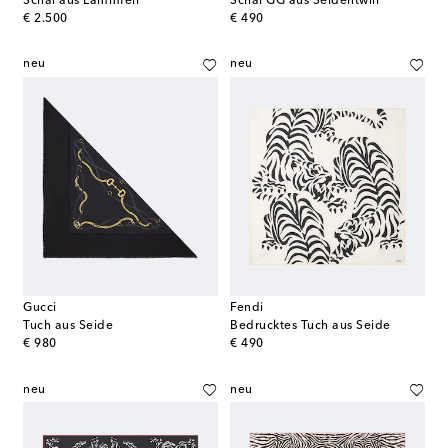
Schal aus Lammfell
Schal GG aus Seidentwill
original price
original price
€ 2.500
€ 490
neu
neu
Gucci
Fendi
Tuch aus Seide
Bedrucktes Tuch aus Seide
original price
original price
€ 980
€ 490
neu
neu