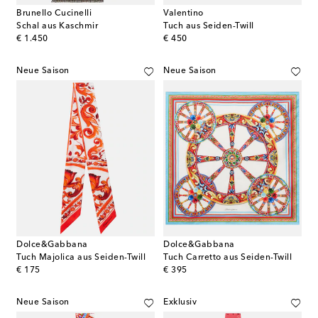
Brunello Cucinelli
Valentino
Schal aus Kaschmir
Tuch aus Seiden-Twill
original price
original price
€ 1.450
€ 450
Neue Saison
Neue Saison
Dolce&Gabbana
Dolce&Gabbana
Tuch Majolica aus Seiden-Twill
Tuch Carretto aus Seiden-Twill
original price
original price
€ 175
€ 395
Neue Saison
Exklusiv