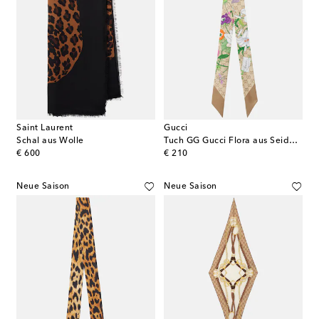
Saint Laurent
Gucci
Schal aus Wolle
Tuch GG Gucci Flora aus Seiden-Jacquard
original price
original price
€ 600
€ 210
Neue Saison
Neue Saison