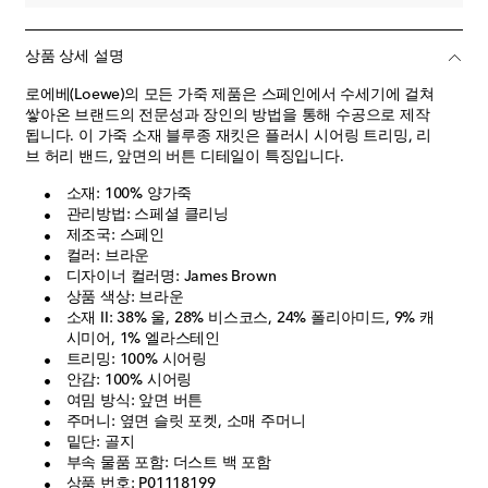
상품 상세 설명
로에베(Loewe)의 모든 가죽 제품은 스페인에서 수세기에 걸쳐
쌓아온 브랜드의 전문성과 장인의 방법을 통해 수공으로 제작
됩니다. 이 가죽 소재 블루종 재킷은 플러시 시어링 트리밍, 리
브 허리 밴드, 앞면의 버튼 디테일이 특징입니다.
소재: 100% 양가죽
관리방법: 스페셜 클리닝
제조국: 스페인
컬러: 브라운
디자이너 컬러명: James Brown
상품 색상: 브라운
소재 II: 38% 울, 28% 비스코스, 24% 폴리아미드, 9% 캐
시미어, 1% 엘라스테인
트리밍: 100% 시어링
안감: 100% 시어링
여밈 방식: 앞면 버튼
주머니: 옆면 슬릿 포켓, 소매 주머니
밑단: 골지
부속 물품 포함: 더스트 백 포함
상품 번호: P01118199