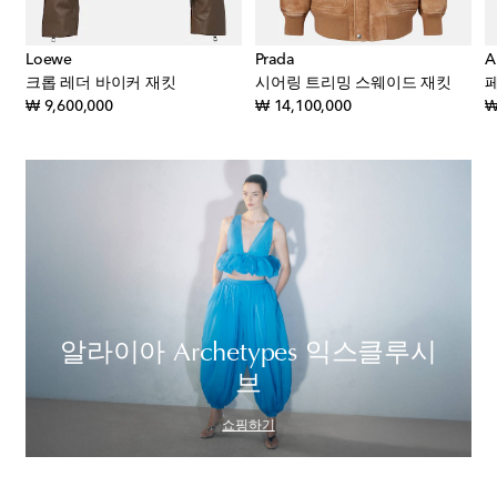
Loewe
Prada
A
킷
크롭 레더 바이커 재킷
시어링 트리밍 스웨이드 재킷
original price
original price
₩ 9,600,000
₩ 14,100,000
₩
알라이아 Archetypes 익스클루시
브
쇼핑하기