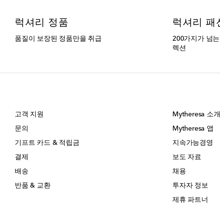
럭셔리 정품
럭셔리 패
품질이 보장된 정품만을 취급
200가지가 넘
렉션
고객 지원
Mytheresa 소
문의
Mytheresa 앱
기프트 카드 & 적립금
지속가능경영
결제
보도 자료
배송
채용
반품 & 교환
투자자 정보
제휴 파트너