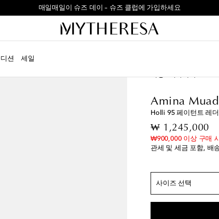
매일매일이 슈즈 데이 – 슈즈 클럽에 가입하세요
에디션
세일
정확한 사이즈
여성
디자이너
Amin
EU 35
품절 임박
EU 35.5
품절 임박
Amina Muad
EU 36
품절 임박
Holli 95 페이턴트 
EU 36.5
마지막 상
or
₩ 1,245,000
EU 37
₩900,000 이상 구매 
관세 및 세금 포함, 배
EU 37.5
위시리스트
EU 38
EU 38.5
마지막 상
사이즈 선택
EU 39
품절 임박
EU 39.5
위시리스트