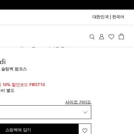
대한민국
|
한국어
a Muaddi
슈즈
펌프스
하이힐 펌프스
di
레더 슬링백 펌프스
품
iginal price
시 10% 할인코드 FIRST10
송비 별도
에 추가
사이즈 가이드
품
에 추가
쇼핑백에 담기