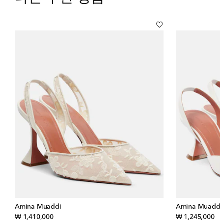
Amina Muaddi
Amina Muadd
original price
or
₩ 1,410,000
₩ 1,245,000