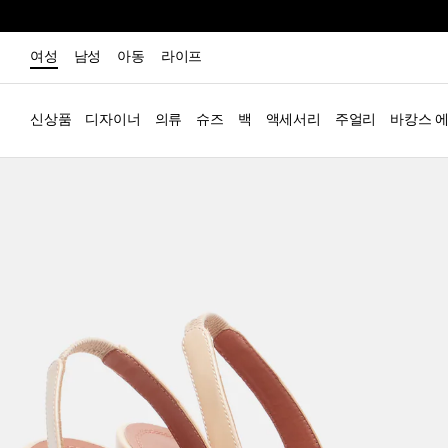
여성
남성
아동
라이프
신상품
디자이너
의류
슈즈
백
액세서리
주얼리
바캉스 