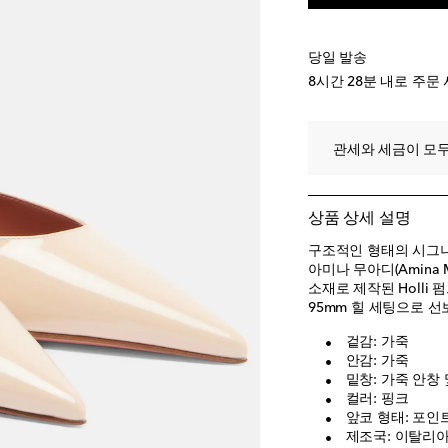
EU 40
EU 40.5
위시리스트
당일 발송
EU 41
품절 임박
8시간 28분
내로 주문 
EU 41.5
품절 임박
EU 42
품절 임박
관세와 세금이 모두
EU 43
위시리스트에
상품 상세 설명
구조적인 형태의 시그니
아미나 무아디(Amina
소재로 제작된 Holli
95mm 힐 세팅으로 선
겉감: 가죽
안감: 가죽
밑창: 가죽 안창 
컬러: 핑크
앞코 형태: 포인
제조국: 이탈리