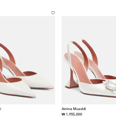
i
Amina Muaddi
iginal price
original price
₩ 1,955,000