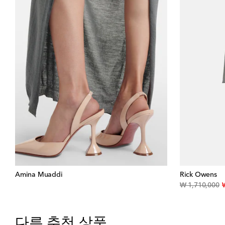
Amina Muaddi
Rick Owens
or
₩ 1,710,000
다른 추천 상품