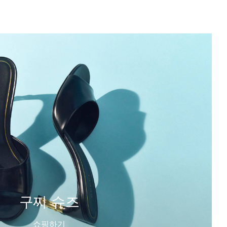
구찌 슈즈
쇼핑하기