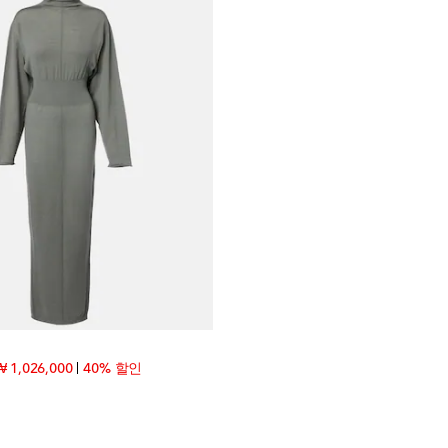
iginal price
discount price
₩ 1,026,000
40% 할인