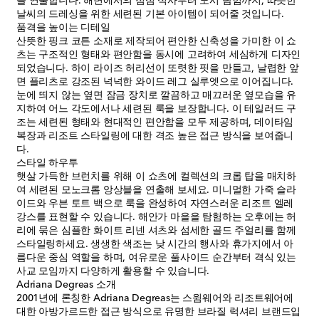
를 연출합니다. 해변에서의 점심 식사부터 도시 탐험까지, 따뜻한
날씨의 드레싱을 위한 세련된 기본 아이템이 되어줄 것입니다.
품격을 높이는 디테일
산뜻한 핑크 코튼 소재로 제작되어 편안한 신축성을 가미한 이 쇼
츠는 구조적인 형태와 편안함을 동시에 고려하여 세심하게 디자인
되었습니다. 하이 라이즈 허리선이 또렷한 핏을 만들고, 날렵한 앞
면 플리츠로 강조된 넉넉한 와이드 레그 실루엣으로 이어집니다.
눈에 띄지 않는 옆면 잠금 장치로 깔끔하고 매끄러운 옆모습을 유
지하여 어느 각도에서나 세련된 룩을 보장합니다. 이 테일러드 구
조는 세련된 형태와 현대적인 편안함을 모두 제공하며, 데이타임
복장과 리조트 스타일링에 대한 격조 높은 접근 방식을 보여줍니
다.
스타일 하우투
햇살 가득한 브런치를 위해 이 쇼츠에 컬렉션의 크롭 탑을 매치하
여 세련된 모노크롬 앙상블을 연출해 보세요. 미니멀한 가죽 슬라
이드와 우븐 토트 백으로 룩을 완성하여 자연스러운 리조트 엘레
강스를 표현할 수 있습니다. 해안가 마을을 탐험하는 오후에는 허
리에 묶은 심플한 화이트 리넨 셔츠와 섬세한 골드 주얼리를 함께
스타일링하세요. 생생한 색조는 낮 시간의 행사와 휴가지에서 아
름다운 중심 역할을 하며, 여유로운 풀사이드 순간부터 격식 있는
사교 모임까지 다양하게 활용할 수 있습니다.
Adriana Degreas 소개
2001년에 론칭한 Adriana Degreas는 스윔웨어와 리조트웨어에
대한 아방가르드한 접근 방식으로 유명한 브라질 럭셔리 브랜드입