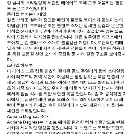
한 날씨의 스타일링과 세련된 레이어드 룩에 모두 어울리는 활용
도 높은 디자인입니다.
품격을 높이는 디테일
깊은 브라운 컬러와 정교한 패턴의 플로럴 레이스가 돋보이는 아
이템입니다. 부드러운 코튼 블렌드 소재는 섬세한 질감과 은은한
비침을 선사합니다. V넥라인과 취향에 맞게 조절할 수 있는 셀프
타이 프런트가 디자인을 완성합니다. 크롭 실루엣은 커프스에서
모아지는 긴 블라우스 소매로 볼륨감을 더합니다. 로맨틱한 디테
일과 현대적인 형태 사이의 세련된 균형을 이루며, 가벼운 착용감
을 위한 고품질 천연 소재에 중점을 둔 사려 깊은 구조를 보여줍니
다.
스타일 하우투
이 레이스 크롭 탑을 팬츠와 절제된 골드 주얼리와 함께 스타일링
하여 리조트의 저녁 시간에 어울리는 통일감 있는 룩을 연출해 보
세요. 복잡한 질감과 브라운 색상은 하이웨이스트 화이트 리넨 팬
츠와 가죽 슬라이드와도 우아하게 어울려 낮 시간의 행사나 해변
에서의 점심 식사를 위한 세련된 룩을 만듭니다. 좀 더 공식적인 자
리에서는 심플한 새틴 슬립 드레스 위에 레이어드하여 레이스 패
턴이 돋보이게 하세요. 축하 만찬이나 미술관 개관식에 어울리는
세련된 스타일입니다.
Adriana Degreas 소개
Adriana Degreas는 리조트 웨어를 완전한 럭셔리 옷장으로 변화
시키며 세계적인 명성을 쌓았습니다. 이 브랜드는 독특한 프린트,
정교한 실루엣, 그리고 브라질의 활기참과 세련된 우아함이 균형