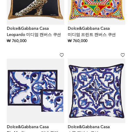
Dolce&Gabbana Casa
Dolce&Gabbana Casa
Leopardo 미디엄 캔버스 쿠션
미디엄 프린트 캔버스 쿠션
original price
original price
₩ 760,000
₩ 760,000
Dolce&Gabbana Casa
Dolce&Gabbana Casa