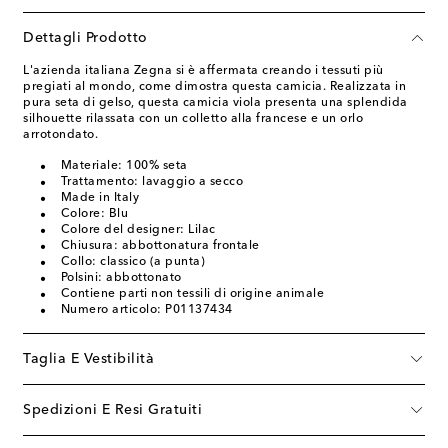
Dettagli Prodotto
L'azienda italiana Zegna si è affermata creando i tessuti più
pregiati al mondo, come dimostra questa camicia. Realizzata in
pura seta di gelso, questa camicia viola presenta una splendida
silhouette rilassata con un colletto alla francese e un orlo
arrotondato.
Materiale: 100% seta
Trattamento: lavaggio a secco
Made in Italy
Colore: Blu
Colore del designer: Lilac
Chiusura: abbottonatura frontale
Collo: classico (a punta)
Polsini: abbottonato
Contiene parti non tessili di origine animale
Numero articolo: P01137434
Taglia E Vestibilità
Spedizioni E Resi Gratuiti