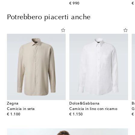
original price
or
€ 990
€
Potrebbero piacerti anche
Zegna
Dolce&Gabbana
B
sandre in popeline di cotone
Camicia in seta
Camicia in lino con ricamo
G
original price
original price
or
€ 1.100
€ 1.150
€