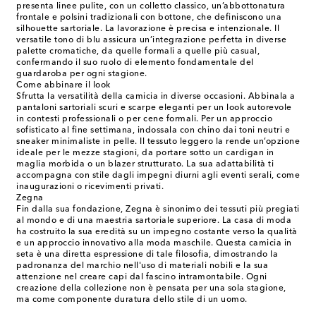
presenta linee pulite, con un colletto classico, un’abbottonatura
frontale e polsini tradizionali con bottone, che definiscono una
silhouette sartoriale. La lavorazione è precisa e intenzionale. Il
versatile tono di blu assicura un’integrazione perfetta in diverse
palette cromatiche, da quelle formali a quelle più casual,
confermando il suo ruolo di elemento fondamentale del
guardaroba per ogni stagione.
Come abbinare il look
Sfrutta la versatilità della camicia in diverse occasioni. Abbinala a
pantaloni sartoriali scuri e scarpe eleganti per un look autorevole
in contesti professionali o per cene formali. Per un approccio
sofisticato al fine settimana, indossala con chino dai toni neutri e
sneaker minimaliste in pelle. Il tessuto leggero la rende un’opzione
ideale per le mezze stagioni, da portare sotto un cardigan in
maglia morbida o un blazer strutturato. La sua adattabilità ti
accompagna con stile dagli impegni diurni agli eventi serali, come
inaugurazioni o ricevimenti privati.
Zegna
Fin dalla sua fondazione, Zegna è sinonimo dei tessuti più pregiati
al mondo e di una maestria sartoriale superiore. La casa di moda
ha costruito la sua eredità su un impegno costante verso la qualità
e un approccio innovativo alla moda maschile. Questa camicia in
seta è una diretta espressione di tale filosofia, dimostrando la
padronanza del marchio nell'uso di materiali nobili e la sua
attenzione nel creare capi dal fascino intramontabile. Ogni
creazione della collezione non è pensata per una sola stagione,
ma come componente duratura dello stile di un uomo.