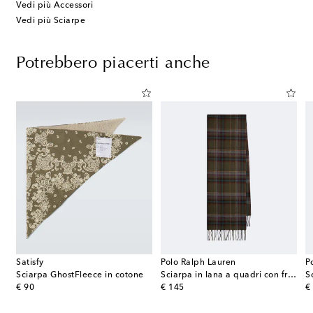
Vedi più Accessori
Vedi più Sciarpe
Potrebbero piacerti anche
Satisfy
Polo Ralph Lauren
P
Sciarpa GhostFleece in cotone
Sciarpa in lana a quadri con frange
original price
original price
or
€ 90
€ 145
€