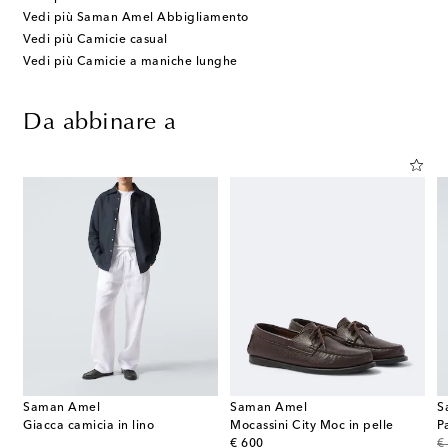
Vedi più Saman Amel Abbigliamento
Vedi più Camicie casual
Vedi più Camicie a maniche lunghe
Da abbinare a
Saman Amel
Saman Amel
S
Giacca camicia in lino
Mocassini City Moc in pelle
P
original price
or
€ 600
€