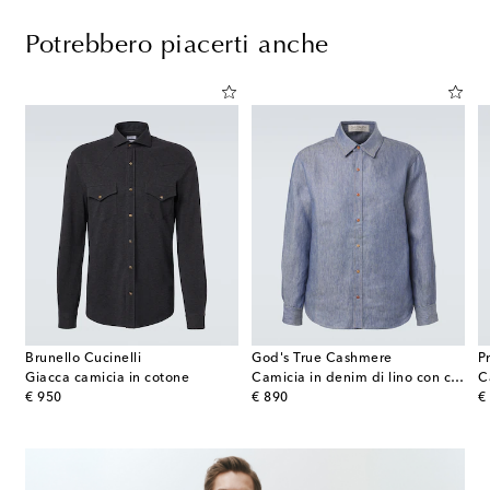
Potrebbero piacerti anche
Brunello Cucinelli
God's True Cashmere
P
Giacca camicia in cotone
Camicia in denim di lino con corniola
C
original price
original price
or
€ 950
€ 890
€