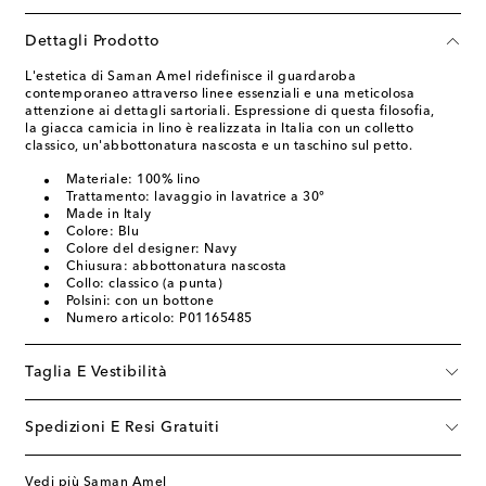
Dettagli Prodotto
L'estetica di Saman Amel ridefinisce il guardaroba
contemporaneo attraverso linee essenziali e una meticolosa
attenzione ai dettagli sartoriali. Espressione di questa filosofia,
la giacca camicia in lino è realizzata in Italia con un colletto
classico, un'abbottonatura nascosta e un taschino sul petto.
Materiale: 100% lino
Trattamento: lavaggio in lavatrice a 30°
Made in Italy
Colore: Blu
Colore del designer: Navy
Chiusura: abbottonatura nascosta
Collo: classico (a punta)
Polsini: con un bottone
Numero articolo: P01165485
Taglia E Vestibilità
Spedizioni E Resi Gratuiti
Vedi più Saman Amel