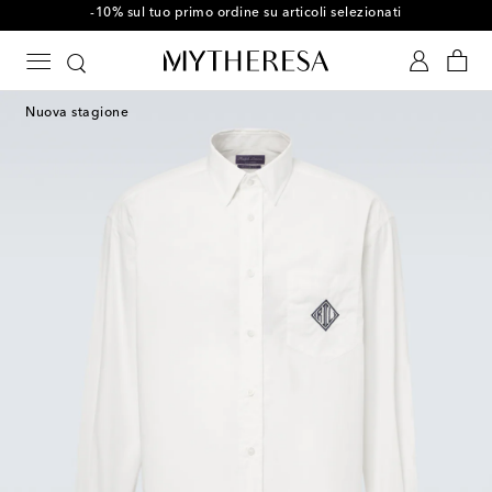
-10% sul tuo primo ordine su articoli selezionati
Nuova stagione