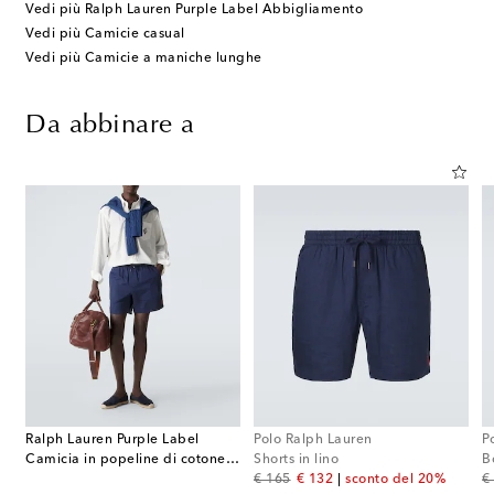
Vedi più Ralph Lauren Purple Label Abbigliamento
Vedi più Camicie casual
Vedi più Camicie a maniche lunghe
Da abbinare a
Ralph Lauren Purple Label
Polo Ralph Lauren
P
Camicia in popeline di cotone con ricamo
Shorts in lino
original price
discount price
or
€ 165
€ 132
sconto del 20%
€