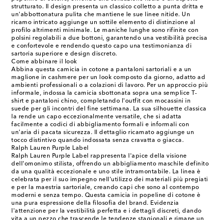
strutturato. Il design presenta un classico colletto a punta dritta e
un'abbottonatura pulita che mantiene le sue linee nitide. Un
ricamo intricato aggiunge un sottile elemento di distinzione al
profilo altrimenti minimale. Le maniche lunghe sono rifinite con
polsini regolabili a due bottoni, garantendo una vestibilità precisa
e confortevole e rendendo questo capo una testimonianza di
sartoria superiore e design discreto.
Come abbinare il look
Abbina questa camicia in cotone a pantaloni sartoriali e a un
maglione in cashmere per un look composto da giorno, adatto ad
ambienti professionali o a colazioni di lavoro. Per un approccio più
informale, indossa la camicia sbottonata sopra una semplice T-
shirt e pantaloni chino, completando l'outfit con mocassini in
suede per gli incontri del fine settimana. La sua silhouette classica
la rende un capo eccezionalmente versatile, che si adatta
facilmente a codici di abbigliamento formali e informali con
un'aria di pacata sicurezza. Il dettaglio ricamato aggiunge un
tocco distintivo quando indossata senza cravatta o giacca.
Ralph Lauren Purple Label
Ralph Lauren Purple Label rappresenta l'apice della visione
dell'omonimo stilista, offrendo un abbigliamento maschile definito
da una qualità eccezionale e uno stile intramontabile. La linea è
celebrata per il suo impegno nell'utilizzo dei materiali più pregiati
e per la maestria sartoriale, creando capi che sono al contempo
moderni e senza tempo. Questa camicia in popeline di cotone è
una pura espressione della filosofia del brand. Evidenzia
l'attenzione per la vestibilità perfetta e i dettagli discreti, dando
vita a un pezzo che trascende le tendenze stagionali e rimane un