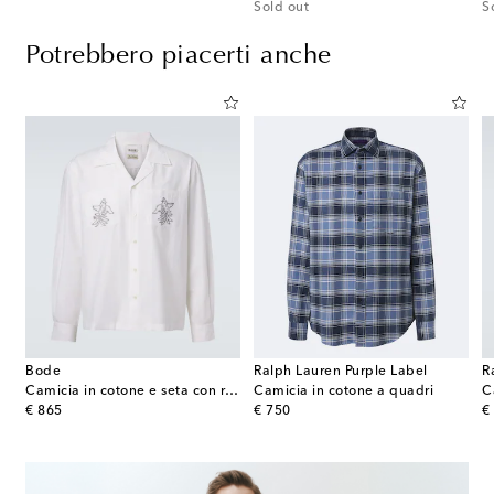
Sold out
S
Potrebbero piacerti anche
Bode
Ralph Lauren Purple Label
R
uto a coste di cotone
Camicia in cotone e seta con ricamo
Camicia in cotone a quadri
C
original price
original price
or
€ 865
€ 750
€