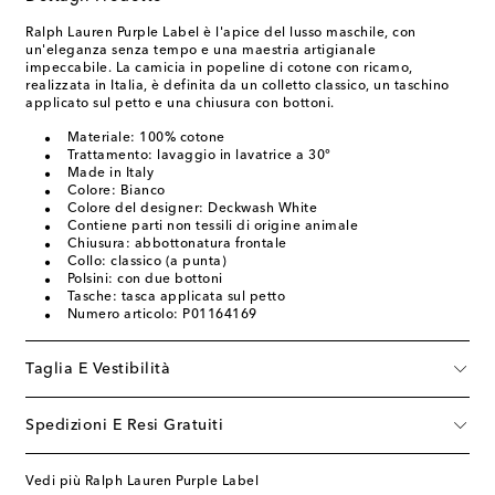
Ralph Lauren Purple Label è l'apice del lusso maschile, con
un'eleganza senza tempo e una maestria artigianale
impeccabile. La camicia in popeline di cotone con ricamo,
realizzata in Italia, è definita da un colletto classico, un taschino
applicato sul petto e una chiusura con bottoni.
Materiale: 100% cotone
Trattamento: lavaggio in lavatrice a 30°
Made in Italy
Colore: Bianco
Colore del designer: Deckwash White
Contiene parti non tessili di origine animale
Chiusura: abbottonatura frontale
Collo: classico (a punta)
Polsini: con due bottoni
Tasche: tasca applicata sul petto
Numero articolo: P01164169
Taglia E Vestibilità
Spedizioni E Resi Gratuiti
Vedi più Ralph Lauren Purple Label