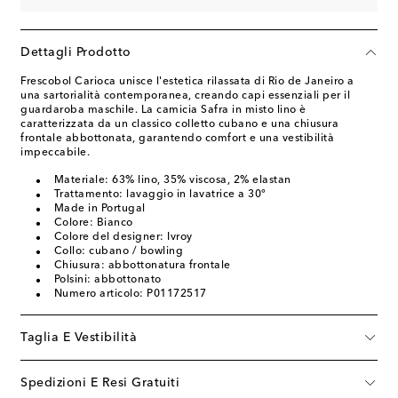
Dettagli Prodotto
Frescobol Carioca unisce l'estetica rilassata di Rio de Janeiro a
una sartorialità contemporanea, creando capi essenziali per il
guardaroba maschile. La camicia Safra in misto lino è
caratterizzata da un classico colletto cubano e una chiusura
frontale abbottonata, garantendo comfort e una vestibilità
impeccabile.
Materiale: 63% lino, 35% viscosa, 2% elastan
Trattamento: lavaggio in lavatrice a 30°
Made in Portugal
Colore: Bianco
Colore del designer: Ivroy
Collo: cubano / bowling
Chiusura: abbottonatura frontale
Polsini: abbottonato
Numero articolo: P01172517
Taglia E Vestibilità
Spedizioni E Resi Gratuiti