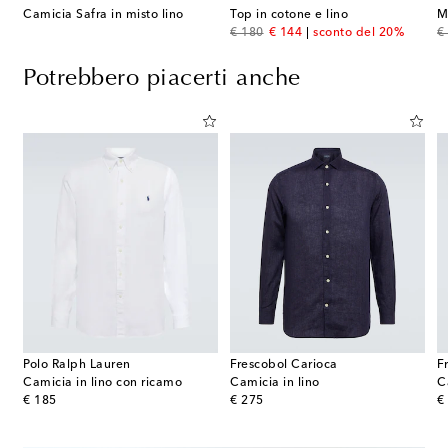
et
Camicia Safra in misto lino
Top in cotone e lino
M
original price
discount price
or
€ 180
€ 144
sconto del 20%
€
Potrebbero piacerti anche
Polo Ralph Lauren
Frescobol Carioca
F
Camicia in lino con ricamo
Camicia in lino
C
original price
original price
or
€ 185
€ 275
€