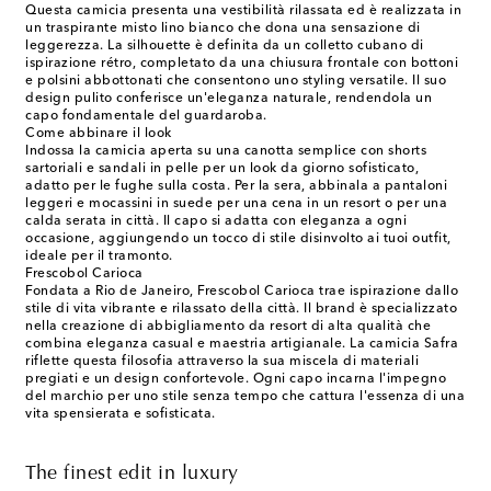
Questa camicia presenta una vestibilità rilassata ed è realizzata in
un traspirante misto lino bianco che dona una sensazione di
leggerezza. La silhouette è definita da un colletto cubano di
ispirazione rétro, completato da una chiusura frontale con bottoni
e polsini abbottonati che consentono uno styling versatile. Il suo
design pulito conferisce un'eleganza naturale, rendendola un
capo fondamentale del guardaroba.
Come abbinare il look
Indossa la camicia aperta su una canotta semplice con shorts
sartoriali e sandali in pelle per un look da giorno sofisticato,
adatto per le fughe sulla costa. Per la sera, abbinala a pantaloni
leggeri e mocassini in suede per una cena in un resort o per una
calda serata in città. Il capo si adatta con eleganza a ogni
occasione, aggiungendo un tocco di stile disinvolto ai tuoi outfit,
ideale per il tramonto.
Frescobol Carioca
Fondata a Rio de Janeiro, Frescobol Carioca trae ispirazione dallo
stile di vita vibrante e rilassato della città. Il brand è specializzato
nella creazione di abbigliamento da resort di alta qualità che
combina eleganza casual e maestria artigianale. La camicia Safra
riflette questa filosofia attraverso la sua miscela di materiali
pregiati e un design confortevole. Ogni capo incarna l'impegno
del marchio per uno stile senza tempo che cattura l'essenza di una
vita spensierata e sofisticata.
The finest edit in luxury