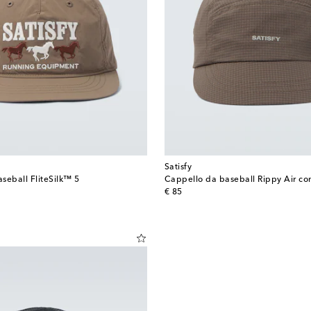
Satisfy
seball FliteSilk™ 5
Cappello da baseball Rippy Air co
original price
€ 85