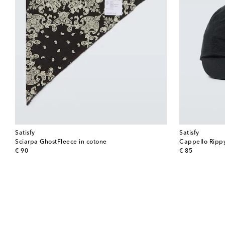
Satisfy
Satisfy
Sciarpa GhostFleece in cotone
Cappello Ripp
original price
original price
€ 90
€ 85