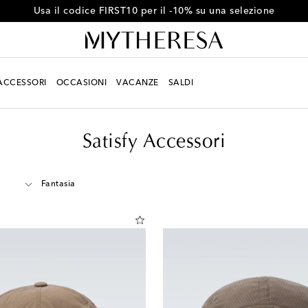
Ottieni il -10% sul tuo primo ordine oltre €500
ACCESSORI
OCCASIONI
VACANZE
SALDI
Satisfy Accessori
Fantasia