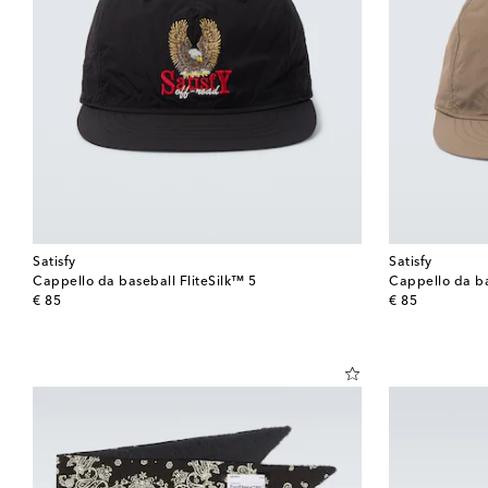
Satisfy
Satisfy
Cappello da baseball FliteSilk™ 5
Cappello da ba
original price
original price
€ 85
€ 85