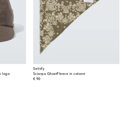
Satisfy
n logo
Sciarpa GhostFleece in cotone
original price
€ 90