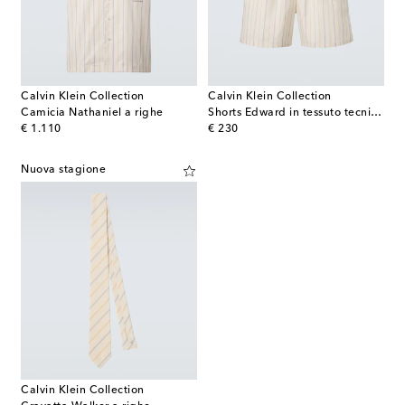
Calvin Klein Collection
Calvin Klein Collection
Camicia Nathaniel a righe
Shorts Edward in tessuto tecnico a righe
original price
original price
€ 1.110
€ 230
Nuova stagione
Calvin Klein Collection