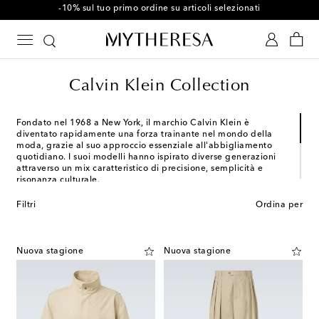
-10% sul tuo primo ordine su articoli selezionati
Calvin Klein Collection
Fondato nel 1968 a New York, il marchio Calvin Klein è
diventato rapidamente una forza trainante nel mondo della
moda, grazie al suo approccio essenziale all'abbigliamento
quotidiano. I suoi modelli hanno ispirato diverse generazioni
attraverso un mix caratteristico di precisione, semplicità e
risonanza culturale.
La Calvin Klein Collection, prima collezione disegnata da
Filtri
Ordina per
Veronica Leoni, nuova direttrice creativa, rappresenta la
massima espressione del marchio nonché un inno al
minimalismo. Caratterizzati da un'eleganza sobria e da
dettagli meticolosi, i capi continuano ad incarnare la tradizione
Nuova stagione
Nuova stagione
contemporanea del brand americano.