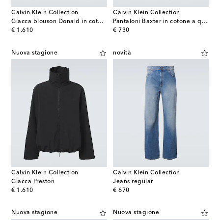
Calvin Klein Collection
Calvin Klein Collection
Giacca blouson Donald in cotone
Pantaloni Baxter in cotone a quadri plissé
original price
original price
€ 1.610
€ 730
Nuova stagione
novità
Calvin Klein Collection
Calvin Klein Collection
Giacca Preston
Jeans regular
original price
original price
€ 1.610
€ 670
Nuova stagione
Nuova stagione