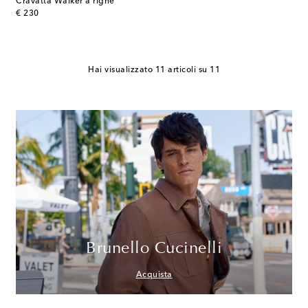
Cravatta Walker a righe
original price
€ 230
Hai visualizzato 11 articoli su 11
Brunello Cucinelli
Acquista