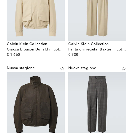
Calvin Klein Collection
Calvin Klein Collection
Giacca blouson Donald in cotone
Pantaloni regular Baxter in cotone
original price
original price
€ 1.660
€ 730
Nuova stagione
Nuova stagione