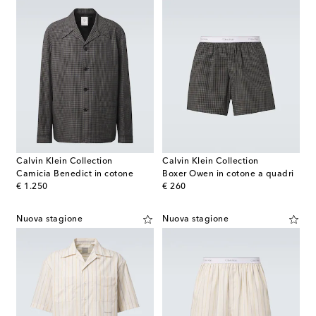
Calvin Klein Collection
Calvin Klein Collection
Camicia Benedict in cotone
Boxer Owen in cotone a quadri
original price
original price
€ 1.250
€ 260
Nuova stagione
Nuova stagione