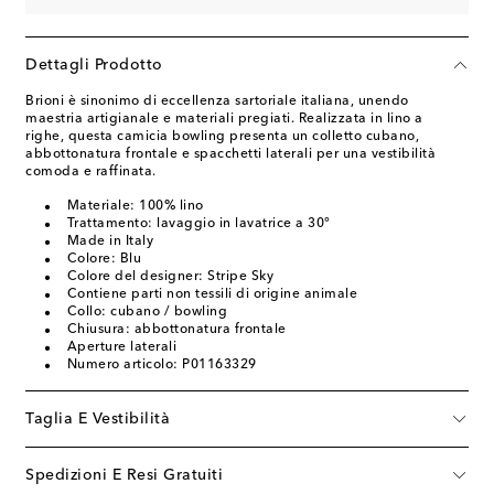
Dettagli Prodotto
Brioni è sinonimo di eccellenza sartoriale italiana, unendo
maestria artigianale e materiali pregiati. Realizzata in lino a
righe, questa camicia bowling presenta un colletto cubano,
abbottonatura frontale e spacchetti laterali per una vestibilità
comoda e raffinata.
Materiale: 100% lino
Trattamento: lavaggio in lavatrice a 30°
Made in Italy
Colore: Blu
Colore del designer: Stripe Sky
Contiene parti non tessili di origine animale
Collo: cubano / bowling
Chiusura: abbottonatura frontale
Aperture laterali
Numero articolo: P01163329
Taglia E Vestibilità
Spedizioni E Resi Gratuiti