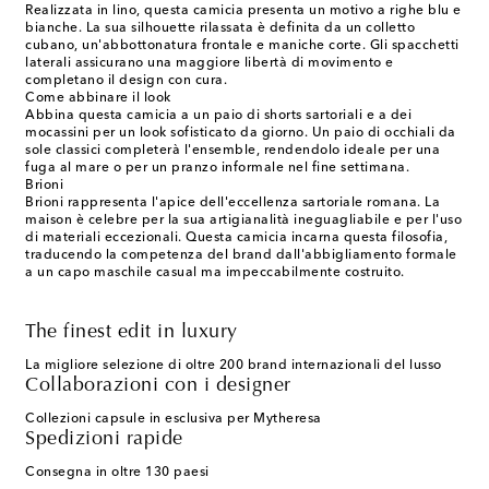
Realizzata in lino, questa camicia presenta un motivo a righe blu e
bianche. La sua silhouette rilassata è definita da un colletto
cubano, un'abbottonatura frontale e maniche corte. Gli spacchetti
laterali assicurano una maggiore libertà di movimento e
completano il design con cura.
Come abbinare il look
Abbina questa camicia a un paio di shorts sartoriali e a dei
mocassini per un look sofisticato da giorno. Un paio di occhiali da
sole classici completerà l'ensemble, rendendolo ideale per una
fuga al mare o per un pranzo informale nel fine settimana.
Brioni
Brioni rappresenta l'apice dell'eccellenza sartoriale romana. La
maison è celebre per la sua artigianalità ineguagliabile e per l'uso
di materiali eccezionali. Questa camicia incarna questa filosofia,
traducendo la competenza del brand dall'abbigliamento formale
a un capo maschile casual ma impeccabilmente costruito.
The finest edit in luxury
La migliore selezione di oltre 200 brand internazionali del lusso
Collaborazioni con i designer
Collezioni capsule in esclusiva per Mytheresa
Spedizioni rapide
Consegna in oltre 130 paesi