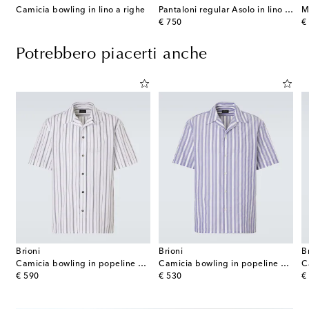
Camicia bowling in lino a righe
Pantaloni regular Asolo in lino e cotone
original price
or
€ 750
€
Potrebbero piacerti anche
Brioni
Brioni
B
Camicia bowling in popeline di cotone a righe
Camicia bowling in popeline di cotone a righe
C
original price
original price
or
€ 590
€ 530
€