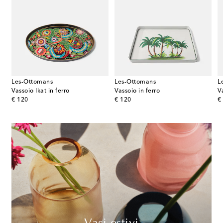
Les-Ottomans
Les-Ottomans
L
ttura in porcellana
Vassoio Ikat in ferro
Vassoio in ferro
V
original price
original price
or
€ 120
€ 120
€