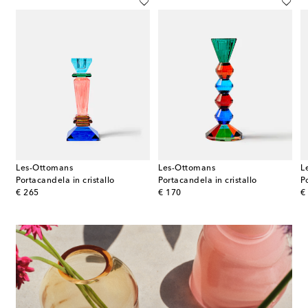
Les-Ottomans
Les-Ottomans
L
om Botanica
Portacandela in cristallo
Portacandela in cristallo
P
original price
original price
or
€ 265
€ 170
€