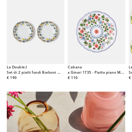
La DoubleJ
Cabana
L
4 piatti Botanica in ceramica
Set di 2 piatti fondi Borboni White in porcellana
x Ginori 1735 - Piatto piano Martina in porcellana
original price
original price
or
€ 190
€ 110
€