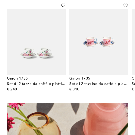
Ginori 1735
Ginori 1735
C
 piattini Mama in porcellana Wildbird Blu
Set di 2 tazze da caffè e piattini Impero
Set di 2 tazzine da caffè e piattini Il Viaggio di Nettuno by Luke Edward Hall
original price
original price
or
€ 240
€ 310
€