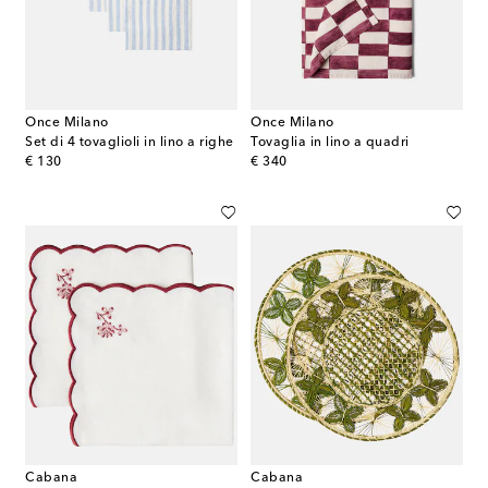
Once Milano
Once Milano
Set di 4 tovaglioli in lino a righe
Tovaglia in lino a quadri
original price
original price
€ 130
€ 340
Cabana
Cabana