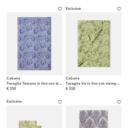
Esclusiva
Cabana
Cabana
Tovaglia Toscana in lino con stampa
Tovaglia Iris in lino con stampa floreale
original price
original price
€ 350
€ 350
Esclusiva