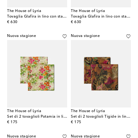
The House of Lyria
The House of Lyria
Tovaglia Glafira in lino con stampa floreale
Tovaglia Glafira in lino con stampa toile de jouy
original price
original price
€ 630
€ 630
Nuova stagione
Nuova stagione
The House of Lyria
The House of Lyria
Set di 2 tovaglioli Potamia in lino
Set di 2 tovaglioli Tigide in lino a fiori
original price
original price
€ 175
€ 175
Nuova stagione
Nuova stagione