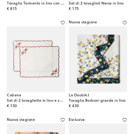
Tovaglia Tormento in lino con stampa floreale
Set di 2 tovaglioli Nersa in lino
original price
original price
€ 815
€ 175
Nuova stagione
Cabana
La DoubleJ
Set di 2 tovagliette in lino e cotone
Tovaglia Borboni grande in lino
original price
original price
€ 150
€ 430
Nuova stagione
Esclusiva