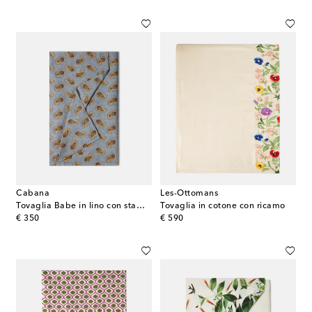
Cabana
Les-Ottomans
Tovaglia Babe in lino con stampa
Tovaglia in cotone con ricamo
original price
original price
€ 350
€ 590