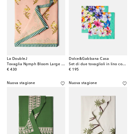
La DoubleJ
Dolce&Gabbana Casa
Tovaglia Nymph Bloom Large in lino
Set di due tovaglioli in lino con stampa
original price
original price
€ 430
€ 195
Nuova stagione
Nuova stagione