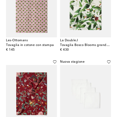
Les-Ottomans
La DoubleJ
Tovaglia in cotone con stampa
Tovaglia Bosco Blooms grande in canvas
original price
original price
€ 145
€ 430
Nuova stagione