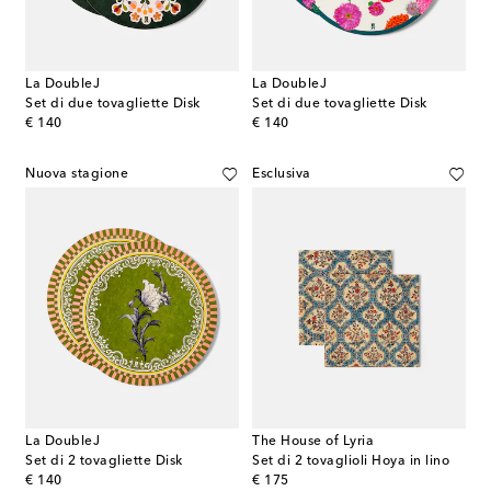
La DoubleJ
La DoubleJ
Set di due tovagliette Disk
Set di due tovagliette Disk
original price
original price
€ 140
€ 140
Nuova stagione
Esclusiva
La DoubleJ
The House of Lyria
Set di 2 tovagliette Disk
Set di 2 tovaglioli Hoya in lino
original price
original price
€ 140
€ 175