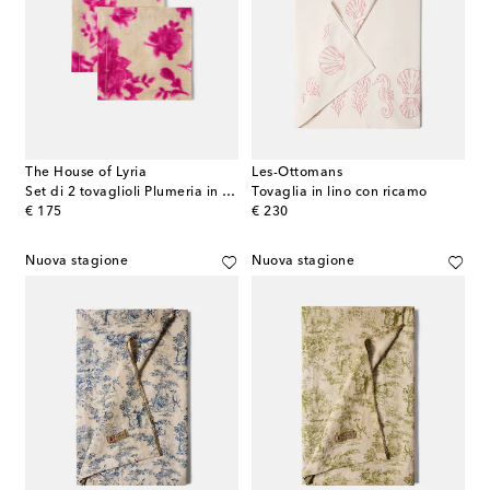
The House of Lyria
Les-Ottomans
Set di 2 tovaglioli Plumeria in lino
Tovaglia in lino con ricamo
original price
original price
€ 175
€ 230
Nuova stagione
Nuova stagione