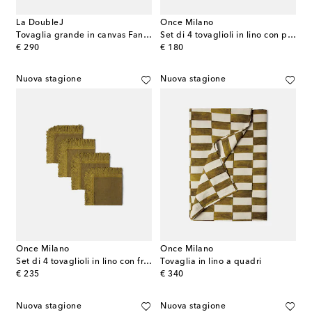
La DoubleJ
Once Milano
Tovaglia grande in canvas Fantastic Creatures by Beto Val
Set di 4 tovaglioli in lino con pizzo
original price
original price
€ 290
€ 180
Nuova stagione
Nuova stagione
Once Milano
Once Milano
Set di 4 tovaglioli in lino con frange
Tovaglia in lino a quadri
original price
original price
€ 235
€ 340
Nuova stagione
Nuova stagione