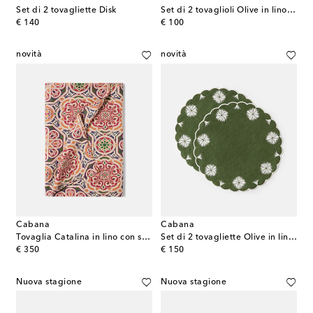
Set di 2 tovagliette Disk
Set di 2 tovaglioli Olive in lino e cotone
original price
original price
€ 140
€ 100
novità
novità
Cabana
Cabana
Tovaglia Catalina in lino con stampa
Set di 2 tovagliette Olive in lino e cotone
original price
original price
€ 350
€ 150
Nuova stagione
Nuova stagione