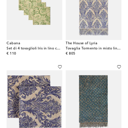
Cabana
The House of Lyria
Set di 4 tovaglioli Iris in lino con stampa floreale
Tovaglia Tormento in misto lino e cotone
original price
original price
€ 110
€ 805