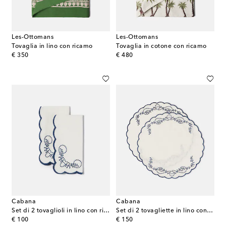
Les-Ottomans
Les-Ottomans
Tovaglia in lino con ricamo
Tovaglia in cotone con ricamo
original price
original price
€ 350
€ 480
Cabana
Cabana
Set di 2 tovaglioli in lino con ricamo
Set di 2 tovagliette in lino con ricamo
original price
original price
€ 100
€ 150