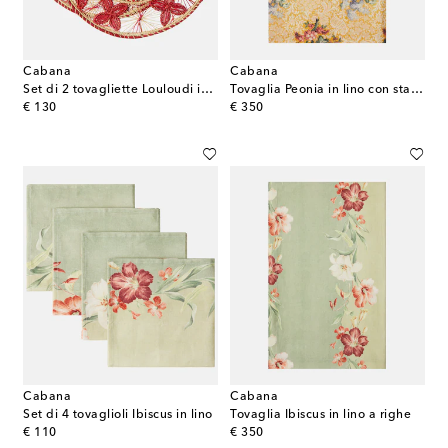
Cabana
Cabana
Set di 2 tovagliette Louloudi in vimini
Tovaglia Peonia in lino con stampa floreale
original price
original price
€ 130
€ 350
Cabana
Cabana
Set di 4 tovaglioli Ibiscus in lino
Tovaglia Ibiscus in lino a righe
original price
original price
€ 110
€ 350