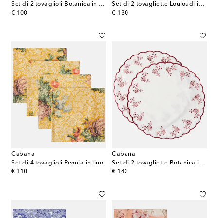
Set di 2 tovaglioli Botanica in lino con ricamo
Set di 2 tovagliette Louloudi in vimini
original price
original price
€ 100
€ 130
Cabana
Cabana
Set di 4 tovaglioli Peonia in lino
Set di 2 tovagliette Botanica in lino con ricamo
original price
original price
€ 110
€ 143