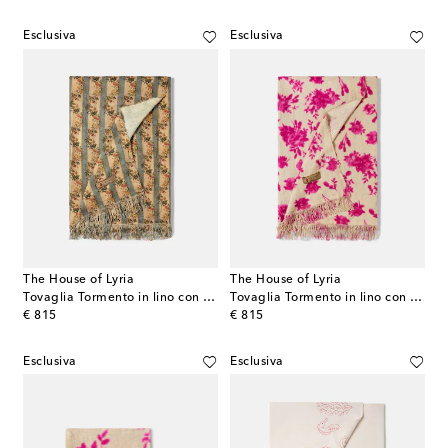
Esclusiva
Esclusiva
The House of Lyria
The House of Lyria
Tovaglia Tormento in lino con stampa floreale
Tovaglia Tormento in lino con stampa floreale
original price
original price
€ 815
€ 815
Esclusiva
Esclusiva