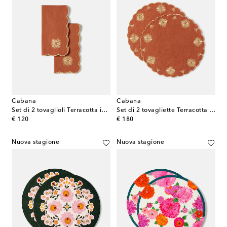
Cabana
Cabana
Set di 2 tovaglioli Terracotta in lino e cotone
Set di 2 tovagliette Terracotta in lino e cotone
original price
original price
€ 120
€ 180
Nuova stagione
Nuova stagione