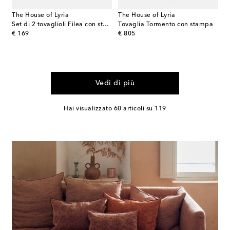
The House of Lyria
The House of Lyria
Set di 2 tovaglioli Filea con stampa
Tovaglia Tormento con stampa
original price
original price
€ 169
€ 805
Vedi di più
Hai visualizzato 60 articoli su 119