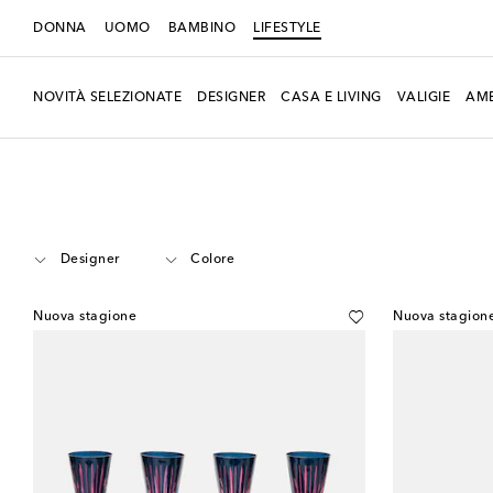
DONNA
UOMO
BAMBINO
LIFESTYLE
NOVITÀ SELEZIONATE
DESIGNER
CASA E LIVING
VALIGIE
AMB
LIFESTYLE
Home
Tavola e bar
Bicchieri
Champagne
Designer
Colore
Nuova stagione
Nuova stagion