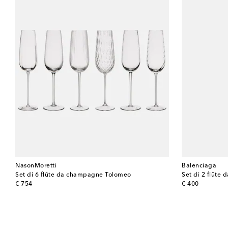
NasonMoretti
Balenciaga
Set di 6 flûte da champagne Tolomeo
Set di 2 flûte
original price
original price
€ 754
€ 400