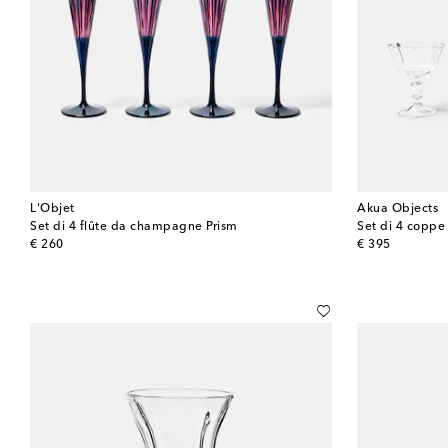
L'Objet
Akua Objects
Set di 4 flûte da champagne Prism
Set di 4 copp
original price
original price
€ 260
€ 395