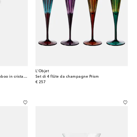
L'Objet
Set di 2 coppe da champagne Bamboo in cristallo
Set di 4 flûte da champagne Prism
original price
€ 257