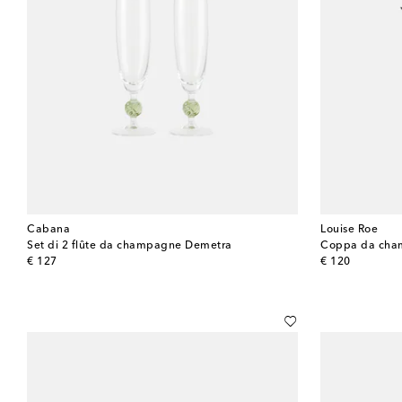
Cabana
Louise Roe
Set di 2 flûte da champagne Demetra
Coppa da champ
original price
original price
€ 127
€ 120