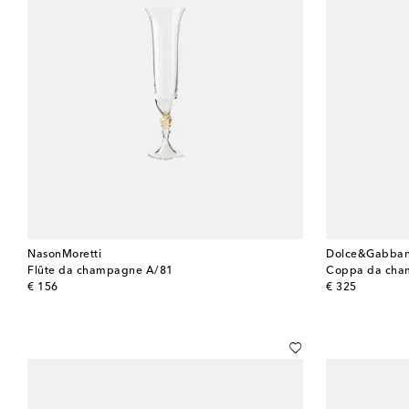
NasonMoretti
Dolce&Gabban
Flûte da champagne A/81
Coppa da cham
original price
original price
€ 156
€ 325