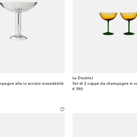
La DoubleJ
agne alta in acciaio inossidabile
Set di 2 coppe da champagne in v
original price
€ 390