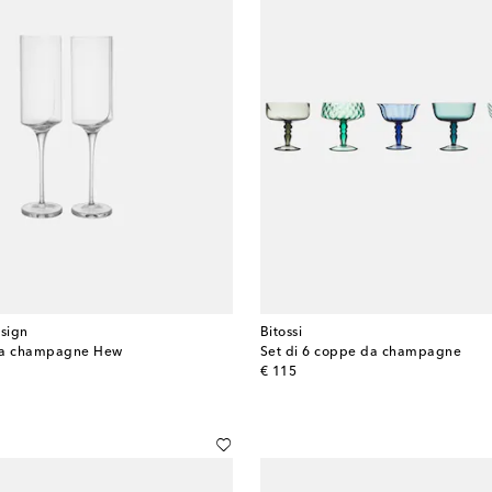
sign
Bitossi
e da champagne Hew
Set di 6 coppe da champagne
original price
€ 115