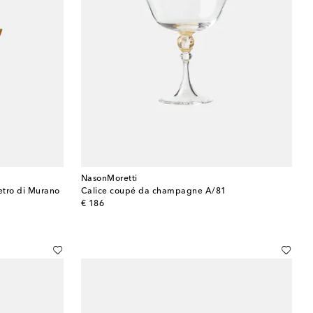
NasonMoretti
etro di Murano
Calice coupé da champagne A/81
original price
€ 186