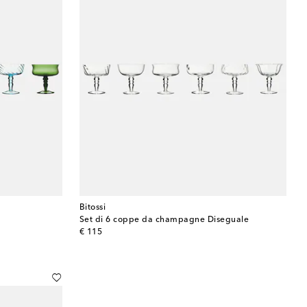
Bitossi
Set di 6 coppe da champagne Diseguale
original price
€ 115