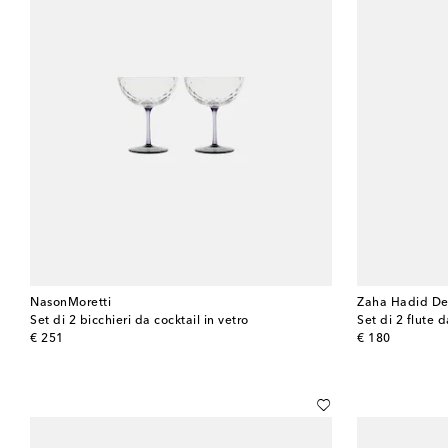
NasonMoretti
Zaha Hadid De
Set di 2 bicchieri da cocktail in vetro
Set di 2 flut
original price
original price
€ 251
€ 180