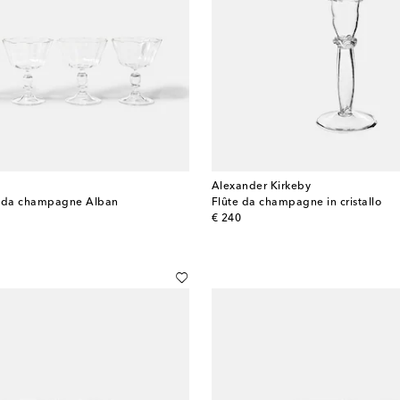
Alexander Kirkeby
e da champagne Alban
Flûte da champagne in cristallo
original price
€ 240