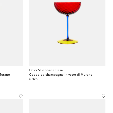
Dolce&Gabbana Casa
Murano
Coppa da champagne in vetro di Murano
original price
€ 325