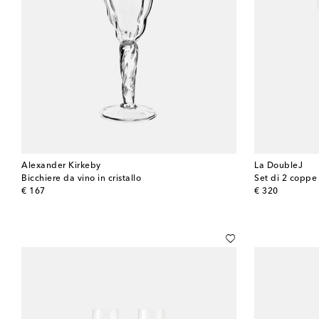
Alexander Kirkeby
La DoubleJ
Bicchiere da vino in cristallo
original price
original price
€ 167
€ 320