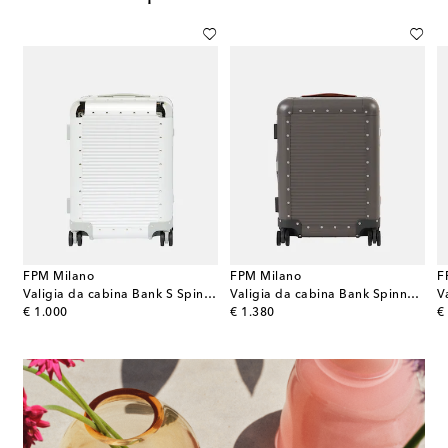
FPM Milano
FPM Milano
F
Valigia da cabina Bank S Spinner 55M
Valigia da cabina Bank Spinner 55M
original price
original price
or
€ 1.000
€ 1.380
€