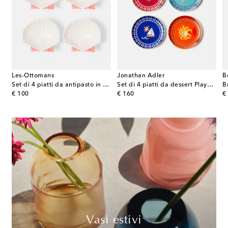
Les-Ottomans
Jonathan Adler
B
Set di 4 piatti da antipasto in ceramica
Set di 4 piatti da dessert Playa in porcellana
B
original price
original price
or
€ 100
€ 160
€
Vasi estivi