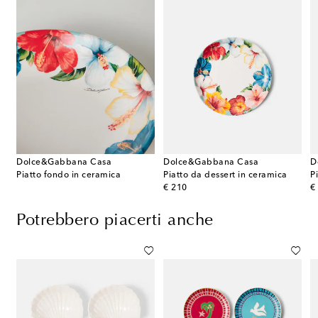
Dolce&Gabbana Casa
Dolce&Gabbana Casa
D
Piatto fondo in ceramica
Piatto da dessert in ceramica
P
original price
or
€ 210
€
Potrebbero piacerti anche