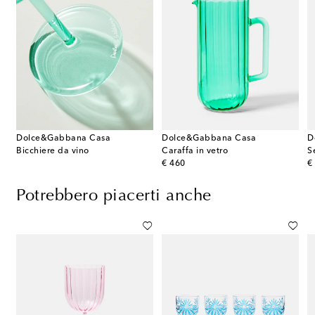
Dolce&Gabbana Casa
Dolce&Gabbana Casa
D
Bicchiere da vino
Caraffa in vetro
S
original price
or
€ 460
€
Potrebbero piacerti anche