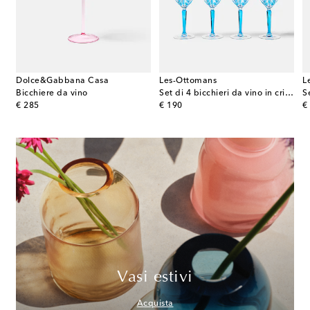
Dolce&Gabbana Casa
Les-Ottomans
L
i 2 bicchieri da vino rosso in vetro di Murano
Bicchiere da vino
Set di 4 bicchieri da vino in cristallo
original price
original price
or
€ 285
€ 190
€
Vasi estivi
Acquista