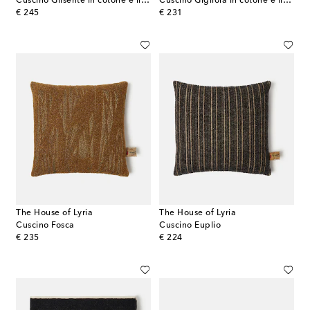
Cuscino Glisente in cotone e lino a righe
Cuscino Gigliola in cotone e lino a righe
original price
original price
€ 245
€ 231
The House of Lyria
The House of Lyria
Cuscino Fosca
Cuscino Euplio
original price
original price
€ 235
€ 224