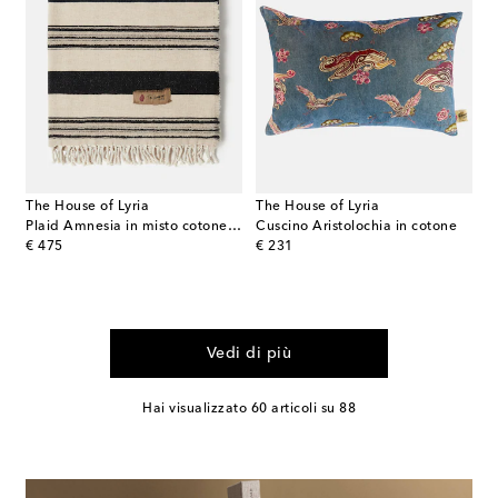
The House of Lyria
The House of Lyria
Plaid Amnesia in misto cotone e lana
Cuscino Aristolochia in cotone
original price
original price
€ 475
€ 231
Vedi di più
Hai visualizzato 60 articoli su 88