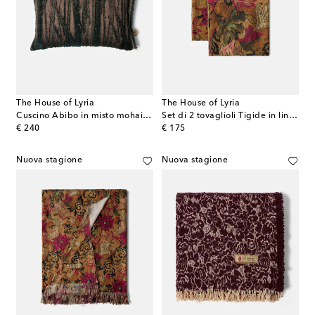
The House of Lyria
The House of Lyria
Cuscino Abibo in misto mohair, cotone e lana
Set di 2 tovaglioli Tigide in lino a fiori
original price
original price
€ 240
€ 175
Nuova stagione
Nuova stagione