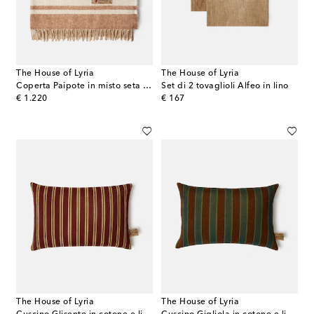
The House of Lyria
The House of Lyria
Coperta Paipote in misto seta e cammello
Set di 2 tovaglioli Alfeo in lino
original price
original price
€ 1.220
€ 167
The House of Lyria
The House of Lyria