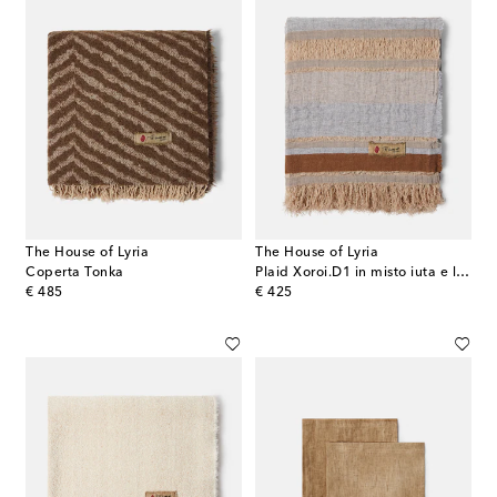
The House of Lyria
The House of Lyria
Coperta Tonka
Plaid Xoroi.D1 in misto iuta e lana a righe
original price
original price
€ 485
€ 425