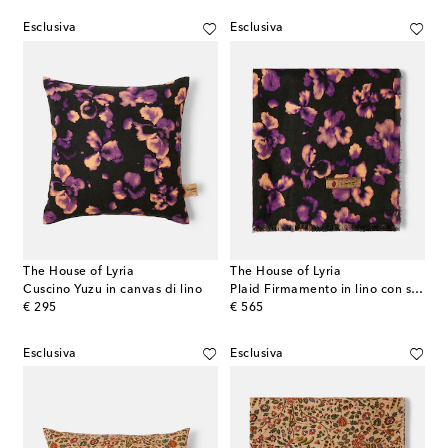
Esclusiva
Esclusiva
The House of Lyria
The House of Lyria
Cuscino Yuzu in canvas di lino
Plaid Firmamento in lino con stampa floreale
original price
original price
€ 295
€ 565
Esclusiva
Esclusiva