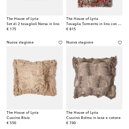
The House of Lyria
The House of Lyria
Set di 2 tovaglioli Nersa in lino
Tovaglia Tormento in lino con stampa floreale
original price
original price
€ 175
€ 815
Nuova stagione
Nuova stagione
The House of Lyria
The House of Lyria
Cuscino Bixio
Cuscino Bolma in lana e cotone
original price
original price
€ 550
€ 700