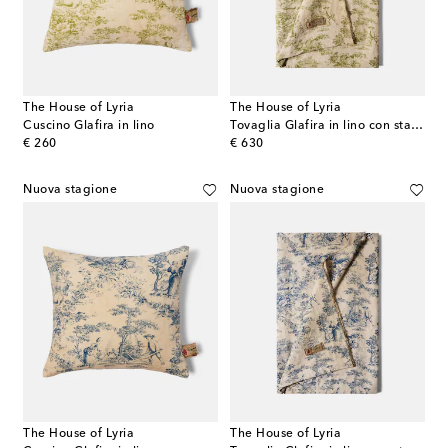
The House of Lyria
The House of Lyria
Cuscino Glafira in lino
Tovaglia Glafira in lino con stampa toile de jouy
original price
original price
€ 260
€ 630
Nuova stagione
Nuova stagione
The House of Lyria
The House of Lyria