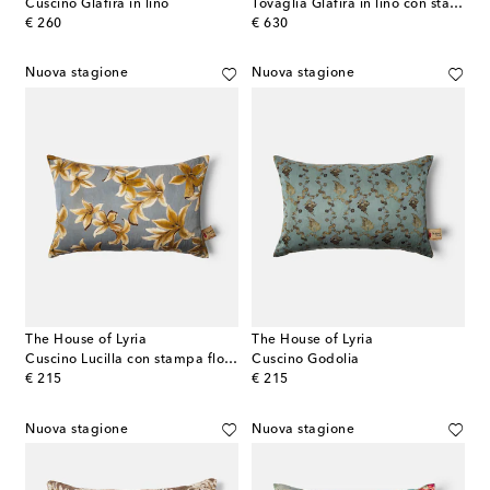
Cuscino Glafira in lino
Tovaglia Glafira in lino con stampa floreale
original price
original price
€ 260
€ 630
Nuova stagione
Nuova stagione
The House of Lyria
The House of Lyria
Cuscino Lucilla con stampa floreale
Cuscino Godolia
original price
original price
€ 215
€ 215
Nuova stagione
Nuova stagione