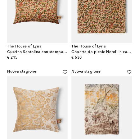
The House of Lyria
The House of Lyria
Cuscino Santolina con stampa floreale
Coperta da picnic Neroli in canvas di lino
original price
original price
€ 215
€ 630
Nuova stagione
Nuova stagione