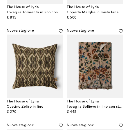
The House of Lyria
The House of Lyria
Tovaglia Tormento in lino con stampa floreale
Coperta Malghe in misto lana e cotone
original price
original price
€ 815
€ 500
Nuova stagione
Nuova stagione
The House of Lyria
The House of Lyria
Cuscino Zefiro in lino
Tovaglia Sollievo in lino con stampa floreale
original price
original price
€ 270
€ 445
Nuova stagione
Nuova stagione