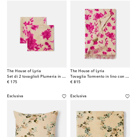
The House of Lyria
The House of Lyria
Set di 2 tovaglioli Plumeria in lino
Tovaglia Tormento in lino con stampa floreale
original price
original price
€ 175
€ 815
Esclusiva
Esclusiva