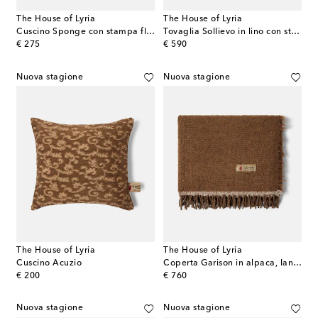
The House of Lyria
The House of Lyria
Cuscino Sponge con stampa floreale
Tovaglia Sollievo in lino con stampa
original price
original price
€ 275
€ 590
Nuova stagione
Nuova stagione
The House of Lyria
The House of Lyria
Cuscino Acuzio
Coperta Garison in alpaca, lana e cashmere
original price
original price
€ 200
€ 760
Nuova stagione
Nuova stagione