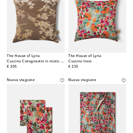
The House of Lyria
The House of Lyria
Cuscino Cotognastro in misto cotone e lino
Cuscino Insio
original price
original price
€ 305
€ 235
Nuova stagione
Nuova stagione