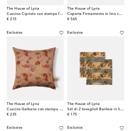
The House of Lyria
The House of Lyria
Cuscino Cipriolo con stampa floreale
Coperta Firmamento in lino con stampa floreale
original price
original price
€ 215
€ 565
Esclusiva
Esclusiva
The House of Lyria
The House of Lyria
Cuscino Galbano con stampa floreale
Set di 2 tovaglioli Banksia in lino
original price
original price
€ 235
€ 175
Esclusiva
Esclusiva