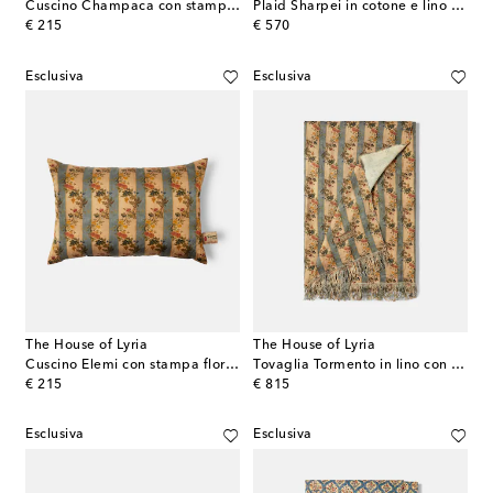
Cuscino Champaca con stampa floreale
Plaid Sharpei in cotone e lino a fiori
original price
original price
€ 215
€ 570
Esclusiva
Esclusiva
The House of Lyria
The House of Lyria
Cuscino Elemi con stampa floreale
Tovaglia Tormento in lino con stampa floreale
original price
original price
€ 215
€ 815
Esclusiva
Esclusiva