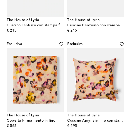
The House of Lyria
The House of Lyria
Cuscino Lentisco con stampa floreale
Cuscino Benzoino con stampa
original price
original price
€ 215
€ 215
Esclusiva
Esclusiva
The House of Lyria
The House of Lyria
Coperta Firmamento in lino
Cuscino Amyris in lino con stampa
original price
original price
€ 565
€ 295