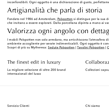
inconfondibili. Ogni oggetto è una dichiarazione di gusto, perfettamen
Artigianalità che parla di storia
Fondato nel 1986 ad Amsterdam,
Polspotten
si distingue per la sua d
che invitano a essere esplorati. Dalla porcellana dipinta a mano ai vasi
Valorizza ogni angolo con dettagl
I mobili Polspotten non solo arredano, ma arricchiscono l’atmosfera d
ambiente accogliente per serate indimenticabili. Ogni oggetto è conce
Scopri di più su Mytheresa:
Sedute Polspotten
|
Tavolini Polspotten
|
C
The finest edit in luxury
Collaboraz
La migliore selezione di oltre 200 brand
Collezioni capsu
internazionali del lusso
Servizio Clienti
Chi siamo