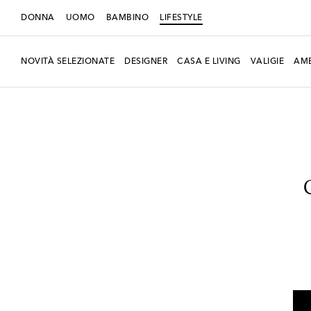
DONNA
UOMO
BAMBINO
LIFESTYLE
NOVITÀ SELEZIONATE
DESIGNER
CASA E LIVING
VALIGIE
AMB
LIFESTYLE
Designers
Polspotten
Home
Mobili