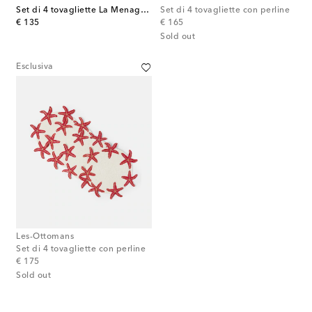
Set di 4 tovagliette La Menagerie Ottomane
Set di 4 tovagliette con perline
original price
original price
€ 135
€ 165
Sold out
Esclusiva
Les-Ottomans
Set di 4 tovagliette con perline
original price
€ 175
Sold out