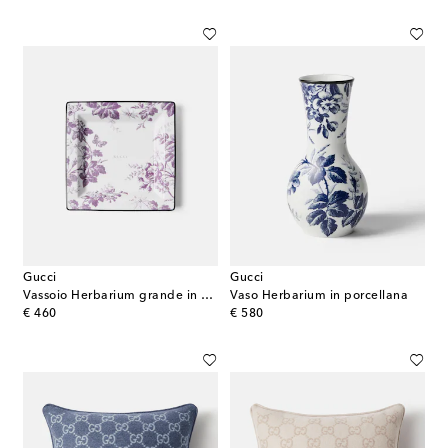
Gucci
Gucci
Vassoio Herbarium grande in porcellana
Vaso Herbarium in porcellana
original price
original price
€ 460
€ 580