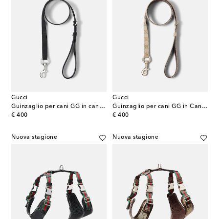
Gucci
Gucci
Guinzaglio per cani GG in canvas
Guinzaglio per cani GG in Canvas
original price
original price
€ 400
€ 400
Nuova stagione
Nuova stagione