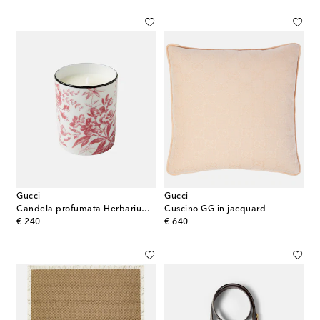
Gucci
Gucci
Candela profumata Herbarium in porcellana
Cuscino GG in jacquard
original price
original price
€ 240
€ 640