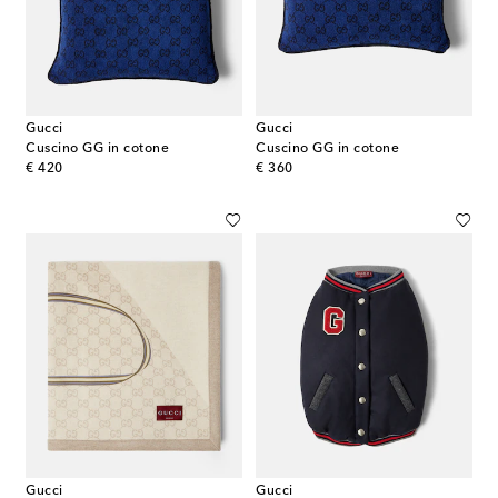
Gucci
Gucci
Cuscino GG in cotone
Cuscino GG in cotone
original price
original price
€ 420
€ 360
Gucci
Gucci