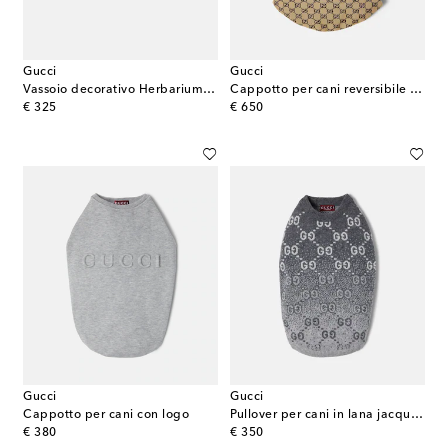
Gucci
Gucci
Vassoio decorativo Herbarium grande in porcellana
Cappotto per cani reversibile GG Supreme
original price
original price
€ 325
€ 650
Gucci
Gucci
Cappotto per cani con logo
Pullover per cani in lana jacquard
original price
original price
€ 380
€ 350