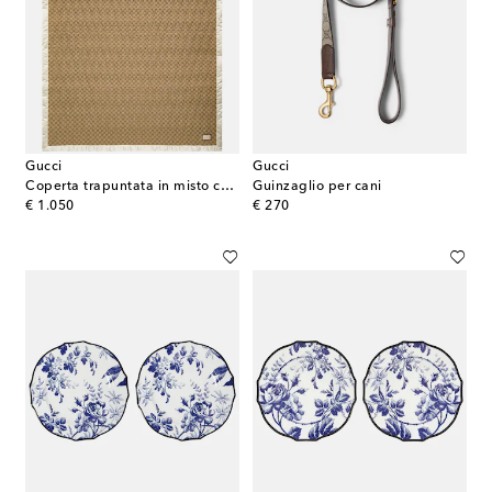
Gucci
Gucci
Coperta trapuntata in misto cotone GG
Guinzaglio per cani
original price
original price
€ 1.050
€ 270