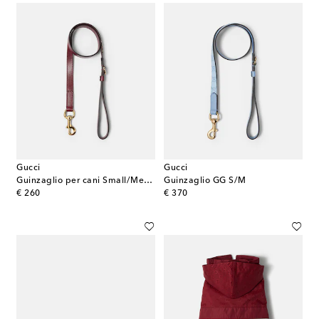
Gucci
Gucci
Guinzaglio per cani Small/Medium in pelle
Guinzaglio GG S/M
original price
original price
€ 260
€ 370