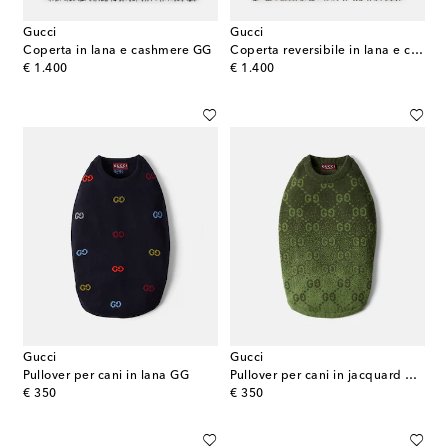
Gucci
Gucci
Coperta in lana e cashmere GG
Coperta reversibile in lana e cashmere GG
original price
original price
€ 1.400
€ 1.400
Gucci
Gucci
Pullover per cani in lana GG
Pullover per cani in jacquard di lana GG
original price
original price
€ 350
€ 350