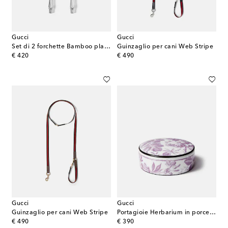
Gucci
Gucci
Set di 2 forchette Bamboo placcate in argento
Guinzaglio per cani Web Stripe
original price
original price
€ 420
€ 490
Gucci
Gucci
Guinzaglio per cani Web Stripe
Portagioie Herbarium in porcellana
original price
original price
€ 490
€ 390