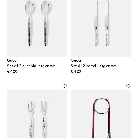
Gucci
Gucci
Set di 2 cucchiai argentati
Set di 2 coltelli argentati
original price
original price
€ 420
€ 420