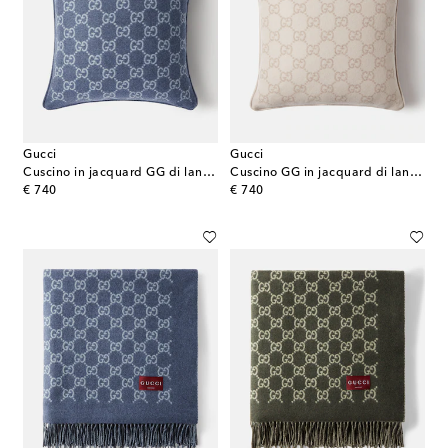
Gucci
Gucci
Cuscino in jacquard GG di lana e cashmere
Cuscino GG in jacquard di lana e cashmere
original price
original price
€ 740
€ 740