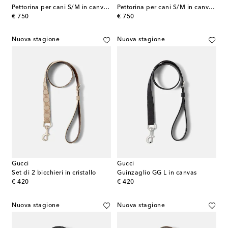
Pettorina per cani S/M in canvas GG
Pettorina per cani S/M in canvas GG
original price
original price
€ 750
€ 750
Nuova stagione
Nuova stagione
Gucci
Gucci
Set di 2 bicchieri in cristallo
Guinzaglio GG L in canvas
original price
original price
€ 420
€ 420
Nuova stagione
Nuova stagione