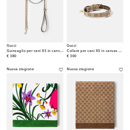
Gucci
Gucci
Guinzaglio per cani XS in canvas GG
Collare per cani XS in canvas GG
original price
original price
€ 380
€ 300
Nuova stagione
Nuova stagione