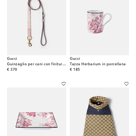
Gucci
Gucci
Guinzaglio per cani con finiture in pelle GG
Tazza Herbarium in porcellana
original price
original price
€ 370
€ 185