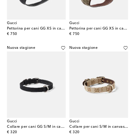
Gucci
Gucci
Pettorina per cani GG XS in canvas con pelle
Pettorina per cani GG XS in canvas con pelle
original price
original price
€ 750
€ 750
Nuova stagione
Nuova stagione
Gucci
Gucci
Collare per cani GG S/M in canvas
Collare per cani S/M in canvas GG
original price
original price
€ 320
€ 320