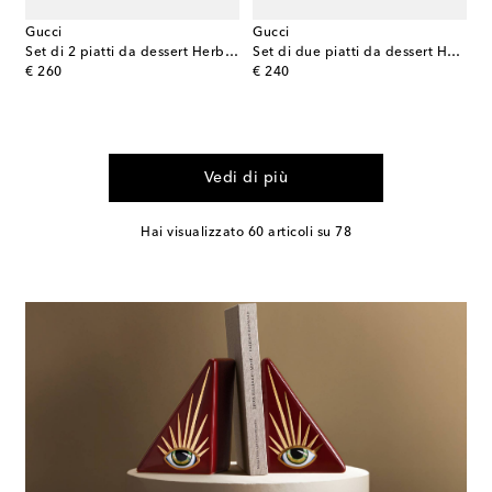
Gucci
Gucci
Set di 2 piatti da dessert Herbarium
Set di due piatti da dessert Herbarium
original price
original price
€ 260
€ 240
Vedi di più
Hai visualizzato 60 articoli su 78