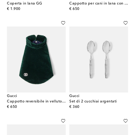
Coperta in lana GG
Cappotto per cani in lana con ricamo
original price
original price
€ 1.900
€ 650
Gucci
Gucci
Cappotto reversibile in velluto a coste
Set di 2 cucchiai argentati
original price
original price
€ 650
€ 360