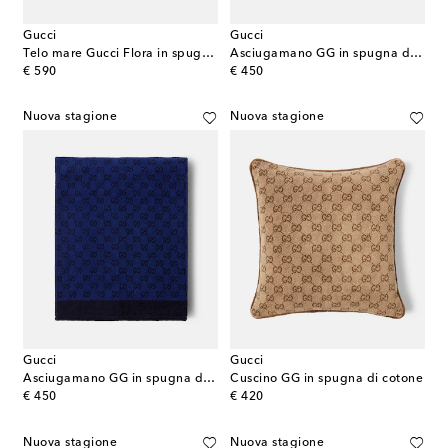
Gucci
Gucci
Telo mare Gucci Flora in spugna di cotone
Asciugamano GG in spugna di cotone
original price
original price
€ 590
€ 450
Nuova stagione
Nuova stagione
Gucci
Gucci
Asciugamano GG in spugna di cotone
Cuscino GG in spugna di cotone
original price
original price
€ 450
€ 420
Nuova stagione
Nuova stagione