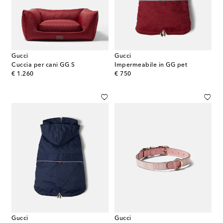
Gucci
Gucci
Cuccia per cani GG S
Impermeabile in GG pet
original price
original price
€ 1.260
€ 750
Gucci
Gucci