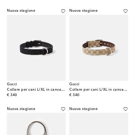
Nuova stagione
Nuova stagione
Gucci
Gucci
Collare per cani L/XL in canvas GG
Collare per cani L/XL in canvas GG
original price
original price
€ 340
€ 340
Nuova stagione
Nuova stagione