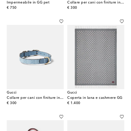
Impermeabile in GG pet
Collare per cani con finiture in pelle GG
original price
original price
€ 750
€ 300
Gucci
Gucci
Collare per cani con finiture in pelle GG
Coperta in lana e cashmere GG
original price
original price
€ 300
€ 1.400