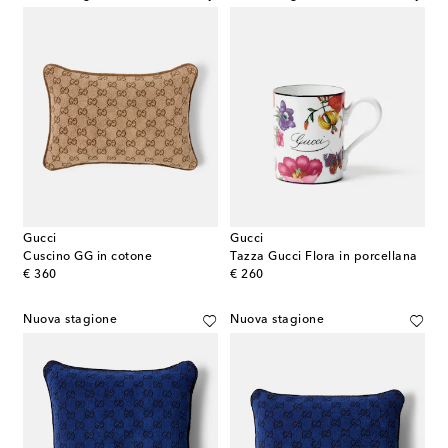
Gucci
Gucci
Cuscino GG in cotone
Tazza Gucci Flora in porcellana
original price
original price
€ 360
€ 260
Nuova stagione
Nuova stagione