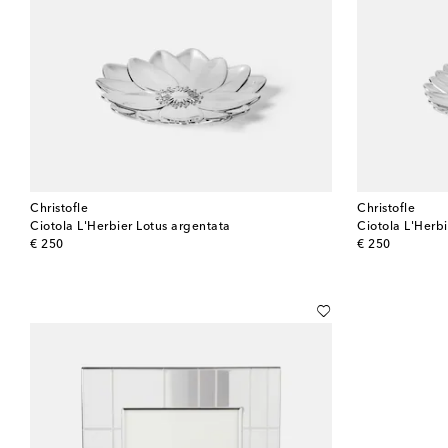
Christofle
Christofle
Ciotola L'Herbier Lotus argentata
Ciotola L'Herb
original price
original price
€ 250
€ 250