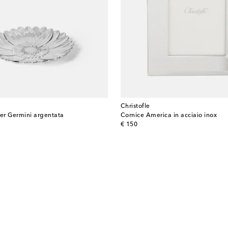
Christofle
ier Germini argentata
Cornice America in acciaio inox
original price
€ 150