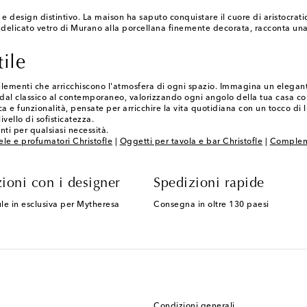
e design distintivo. La maison ha saputo conquistare il cuore di aristocratic
delicato vetro di Murano alla porcellana finemente decorata, racconta una
ile
lementi che arricchiscono l'atmosfera di ogni spazio. Immagina un elegante 
 dal classico al contemporaneo, valorizzando ogni angolo della tua casa con
ica e funzionalità, pensate per arricchire la vita quotidiana con un tocco d
vello di sofisticatezza.
nti per qualsiasi necessità.
le e profumatori Christofle
|
Oggetti per tavola e bar Christofle
|
Compleme
ioni con i designer
Spedizioni rapide
le in esclusiva per Mytheresa
Consegna in oltre 130 paesi
Condizioni generali