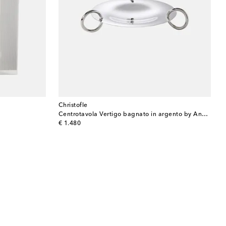
Christofle
Centrotavola Vertigo bagnato in argento by Andrée Putman
original price
€ 1.480