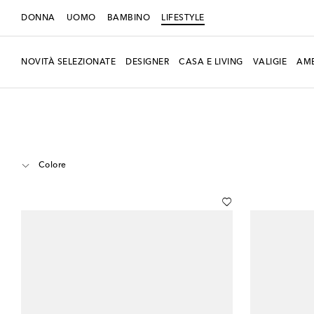
DONNA
UOMO
BAMBINO
LIFESTYLE
NOVITÀ SELEZIONATE
DESIGNER
CASA E LIVING
VALIGIE
AMB
LIFESTYLE
Designers
Christofle
Home
Complementi d'arredo
Colore