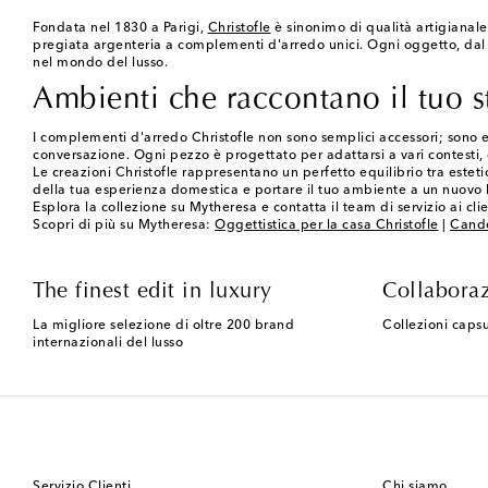
Fondata nel 1830 a Parigi,
Christofle
è sinonimo di qualità artigianale 
pregiata argenteria a complementi d'arredo unici. Ogni oggetto, dal 
nel mondo del lusso.
Ambienti che raccontano il tuo st
I complementi d'arredo Christofle non sono semplici accessori; sono e
conversazione. Ogni pezzo è progettato per adattarsi a vari contesti,
Le creazioni Christofle rappresentano un perfetto equilibrio tra estet
della tua esperienza domestica e portare il tuo ambiente a un nuovo li
Esplora la collezione su Mytheresa e contatta il team di servizio ai clie
Scopri di più su Mytheresa:
Oggettistica per la casa Christofle
|
Cande
The finest edit in luxury
Collaboraz
La migliore selezione di oltre 200 brand
Collezioni capsu
internazionali del lusso
Servizio Clienti
Chi siamo