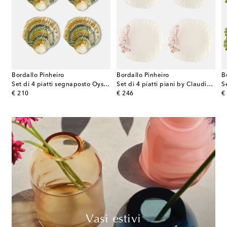
Bordallo Pinheiro
Bordallo Pinheiro
B
 in ceramica
Set di 4 piatti segnaposto Oyster & Scallops in ceramica
Set di 4 piatti piani by Claudia Schiffer
original price
original price
or
€ 210
€ 246
€
Vasi estivi