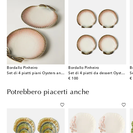
Bordallo Pinheiro
Bordallo Pinheiro
B
Set di 4 piatti piani Oysters and Scallops
Set di 4 piatti da dessert Oyster & Scallops in ceramica
original price
or
€ 100
€
Potrebbero piacerti anche