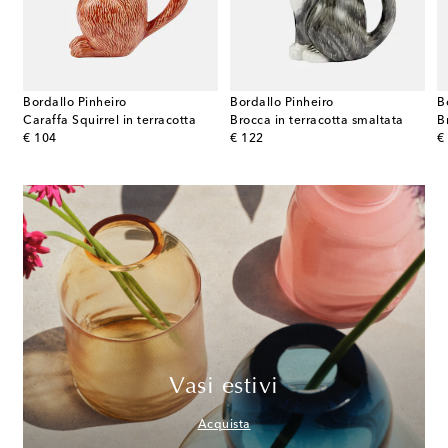
Bordallo Pinheiro
Bordallo Pinheiro
B
Caraffa Squirrel in terracotta
Brocca in terracotta smaltata
B
original price
original price
or
€ 104
€ 122
€
Vasi estivi
Acquista