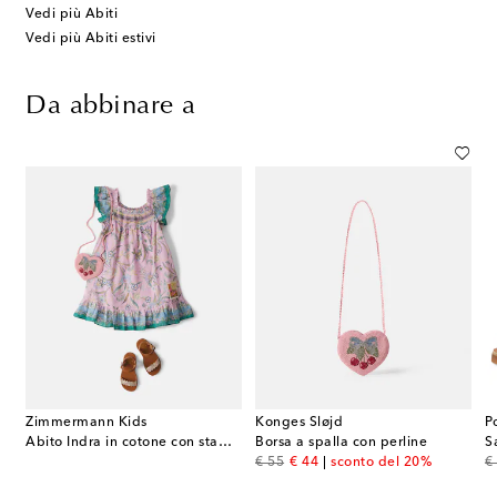
Vedi più Abiti
Vedi più Abiti estivi
Da abbinare a
Zimmermann Kids
Konges Sløjd
P
Abito Indra in cotone con stampa
Borsa a spalla con perline
S
original price
discount price
or
€ 55
€ 44
sconto del 20%
€