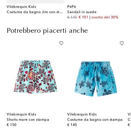
Vilebrequin Kids
PèPè
Costume da bagno Jim con stampa
Sandali in suede
original price
discount price
€ 145
€ 101
sconto del 30%
Potrebbero piacerti anche
Vilebrequin Kids
Vilebrequin Kids
V
Shorts mare con stampa
Costume da bagno con stampa
original price
original price
or
€ 150
€ 145
€