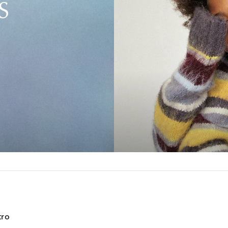
S
tro