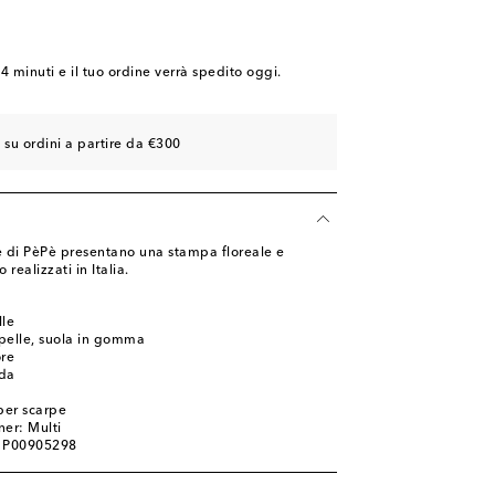
24 minuti
e il tuo ordine verrà spedito oggi.
 su ordini a partire da €300
lle di PèPè presentano una stampa floreale e
realizzati in Italia.
lle
 pelle, suola in gomma
ore
nda
per scarpe
ner: Multi
: P00905298