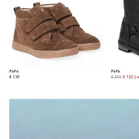
PèPè
PèPè
original price
original price
discount
€ 135
€ 245
€ 122
s