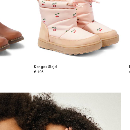
Konges Sløjd
original price
€ 105