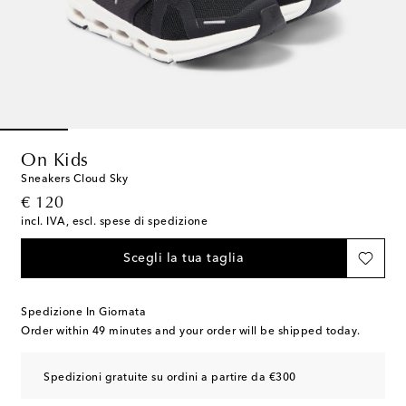
On Kids
Sneakers Cloud Sky
original price
€ 120
incl. IVA, escl. spese di spedizione
Scegli la tua taglia
Spedizione In Giornata
Order within
49 minutes
and your order will be shipped today.
Spedizioni gratuite su ordini a partire da €300