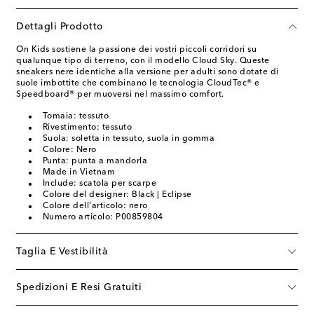
Dettagli Prodotto
On Kids sostiene la passione dei vostri piccoli corridori su
qualunque tipo di terreno, con il modello Cloud Sky. Queste
sneakers nere identiche alla versione per adulti sono dotate di
suole imbottite che combinano le tecnologia CloudTec® e
Speedboard® per muoversi nel massimo comfort.
Tomaia: tessuto
Rivestimento: tessuto
Suola: soletta in tessuto, suola in gomma
Colore: Nero
Punta: punta a mandorla
Made in Vietnam
Include: scatola per scarpe
Colore del designer: Black | Eclipse
Colore dell'articolo: nero
Numero articolo: P00859804
Taglia E Vestibilità
Spedizioni E Resi Gratuiti