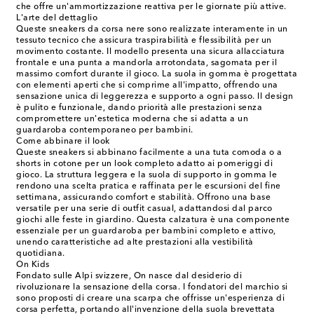
che offre un'ammortizzazione reattiva per le giornate più attive.
L'arte del dettaglio
Queste sneakers da corsa nere sono realizzate interamente in un
tessuto tecnico che assicura traspirabilità e flessibilità per un
movimento costante. Il modello presenta una sicura allacciatura
frontale e una punta a mandorla arrotondata, sagomata per il
massimo comfort durante il gioco. La suola in gomma è progettata
con elementi aperti che si comprime all'impatto, offrendo una
sensazione unica di leggerezza e supporto a ogni passo. Il design
è pulito e funzionale, dando priorità alle prestazioni senza
compromettere un'estetica moderna che si adatta a un
guardaroba contemporaneo per bambini.
Come abbinare il look
Queste sneakers si abbinano facilmente a una tuta comoda o a
shorts in cotone per un look completo adatto ai pomeriggi di
gioco. La struttura leggera e la suola di supporto in gomma le
rendono una scelta pratica e raffinata per le escursioni del fine
settimana, assicurando comfort e stabilità. Offrono una base
versatile per una serie di outfit casual, adattandosi dal parco
giochi alle feste in giardino. Questa calzatura è una componente
essenziale per un guardaroba per bambini completo e attivo,
unendo caratteristiche ad alte prestazioni alla vestibilità
quotidiana.
On Kids
Fondato sulle Alpi svizzere, On nasce dal desiderio di
rivoluzionare la sensazione della corsa. I fondatori del marchio si
sono proposti di creare una scarpa che offrisse un'esperienza di
corsa perfetta, portando all'invenzione della suola brevettata