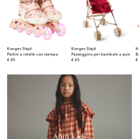
Konges Sløjd
Konges Sløjd
K
he Ferdinand the Elephant
Pattini a rotelle con stampa
Passeggino per bambole a pois
B
original price
original price
or
€ 85
€ 65
€
Abiti Kids