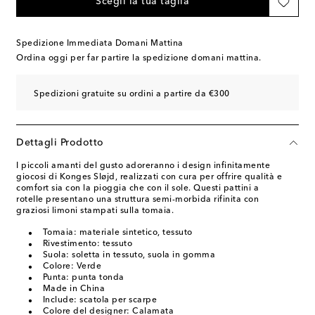
Scegli la tua taglia
Spedizione Immediata Domani Mattina
Ordina oggi per far partire la spedizione domani mattina.
Spedizioni gratuite su ordini a partire da €300
Dettagli Prodotto
I piccoli amanti del gusto adoreranno i design infinitamente
giocosi di Konges Sløjd, realizzati con cura per offrire qualità e
comfort sia con la pioggia che con il sole. Questi pattini a
rotelle presentano una struttura semi-morbida rifinita con
graziosi limoni stampati sulla tomaia.
Tomaia: materiale sintetico, tessuto
Rivestimento: tessuto
Suola: soletta in tessuto, suola in gomma
Colore: Verde
Punta: punta tonda
Made in China
Include: scatola per scarpe
Colore del designer: Calamata