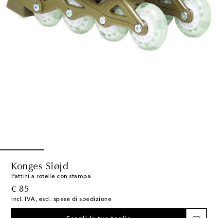
Konges Sløjd
Pattini a rotelle con stampa
original price
€ 85
incl. IVA, escl. spese di spedizione