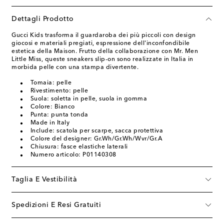
Dettagli Prodotto
Gucci Kids trasforma il guardaroba dei più piccoli con design
giocosi e materiali pregiati, espressione dell'inconfondibile
estetica della Maison. Frutto della collaborazione con Mr. Men
Little Miss, queste sneakers slip-on sono realizzate in Italia in
morbida pelle con una stampa divertente.
Tomaia: pelle
Rivestimento: pelle
Suola: soletta in pelle, suola in gomma
Colore: Bianco
Punta: punta tonda
Made in Italy
Include: scatola per scarpe, sacca protettiva
Colore del designer: Gr.Wh/Gr.Wh/Wvr/Gr.A
Chiusura: fasce elastiche laterali
Numero articolo: P01140308
Taglia E Vestibilità
Spedizioni E Resi Gratuiti