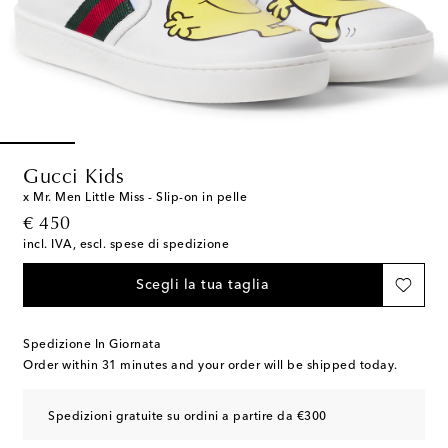
Gucci Kids
x Mr. Men Little Miss - Slip-on in pelle
original price
€ 450
incl. IVA, escl. spese di spedizione
Scegli la tua taglia
Spedizione In Giornata
Order within
31 minutes
and your order will be shipped today.
Spedizioni gratuite su ordini a partire da €300