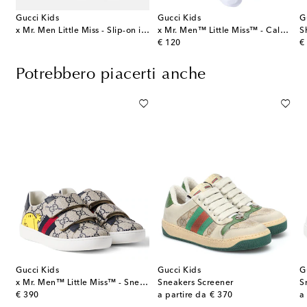
Gucci Kids
Gucci Kids
G
iqué con logo
x Mr. Men Little Miss - Slip-on in pelle
x Mr. Men™ Little Miss™ - Calzini in misto cotone a coste con logo
original price
or
€ 120
€
Potrebbero piacerti anche
Gucci Kids
Gucci Kids
G
yto Scratch in pelle
x Mr. Men™ Little Miss™ - Sneakers Ace in canvas GG
Sneakers Screener
S
original price
original price
or
€ 390
a partire da
€ 370
a