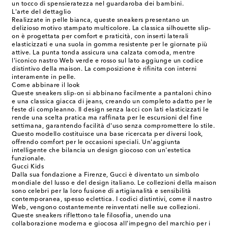
un tocco di spensieratezza nel guardaroba dei bambini.
L'arte del dettaglio
Realizzate in pelle bianca, queste sneakers presentano un
delizioso motivo stampato multicolore. La classica silhouette slip-
on è progettata per comfort e praticità, con inserti laterali
elasticizzati e una suola in gomma resistente per le giornate più
attive. La punta tonda assicura una calzata comoda, mentre
l'iconico nastro Web verde e rosso sul lato aggiunge un codice
distintivo della maison. La composizione è rifinita con interni
interamente in pelle.
Come abbinare il look
Queste sneakers slip-on si abbinano facilmente a pantaloni chino
e una classica giacca di jeans, creando un completo adatto per le
feste di compleanno. Il design senza lacci con lati elasticizzati le
rende una scelta pratica ma raffinata per le escursioni del fine
settimana, garantendo facilità d'uso senza compromettere lo stile.
Questo modello costituisce una base ricercata per diversi look,
offrendo comfort per le occasioni speciali. Un'aggiunta
intelligente che bilancia un design giocoso con un'estetica
funzionale.
Gucci Kids
Dalla sua fondazione a Firenze, Gucci è diventato un simbolo
mondiale del lusso e del design italiano. Le collezioni della maison
sono celebri per la loro fusione di artigianalità e sensibilità
contemporanea, spesso eclettica. I codici distintivi, come il nastro
Web, vengono costantemente reinventati nelle sue collezioni.
Queste sneakers riflettono tale filosofia, unendo una
collaborazione moderna e giocosa all'impegno del marchio per i