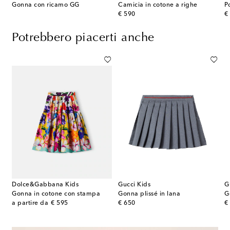
Gonna con ricamo GG
Camicia in cotone a righe
original price
or
€ 590
€
Potrebbero piacerti anche
Dolce&Gabbana Kids
Gucci Kids
G
tripe in cotone
Gonna in cotone con stampa
Gonna plissé in lana
G
original price
original price
or
a partire da
€ 595
€ 650
€