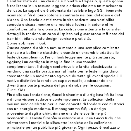
Caratterizzata da una classica silhouette a trapezio, questa gonna
è realizzata in un tessuto leggero e arioso che crea un movimento
delicato. La superficie è adornata dal celebre logo GG, finemente
ricamato in fili di puro cotone a contrasto nei toni del rosso e del
bianco. Una fascia elasticizzata in vita assicura una vestibilità
comoda e sicura, mentre una morbida fodera in cotone offre
comfort per tutta la giornata. La costruzione attenta e la cura dei
dettagli la rendono un capo di spicco nel guardaroba raffinato dei
bambini, bilanciando design iconico e praticità.
Come abbinare il look
Questa gonna si abbina naturalmente a una semplice camicetta
bianca e a ballerine classiche, creando un ensemble adatto alle
feste di compleanno. Per un look leggermente più strutturato,
aggiungi un cardigan in maglia fine in una tonalità
complementare. Il design confortevole e la vita elasticizzata la
rendono una scelta pratica ma raffinata per le feste in giardino,
consentendo un movimento agevole durante gli eventi speciali. Il
motivo distintivo la rende un capo versatile, assicurando che
diventi una parte preziosa del guardaroba per le occasioni.
Gucci Kids
Fin dalla sua fondazione, Gucci è sinonimo di artigianalità italiana
e di una visione audace e contemporanea. Le collezioni della
maison sono celebrate per la loro capacità di fondere codici storici
con un'energia moderna. Il monogramma GG, un design
proveniente dagli archivi, rimane una delle sue firme più
riconoscibili. Questa filosofia si estende alla linea Gucci Kids, che
reinterpreta i motivi e le silhouette iconiche della collezione
principale per un pubblico più giovane. Ogni pezzo è realizzato