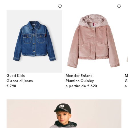
Gucci Kids
Moncler Enfant
M
Giacca di jeans
Piumino Quinley
original price
original price
or
€ 790
a partire da
€ 620
a