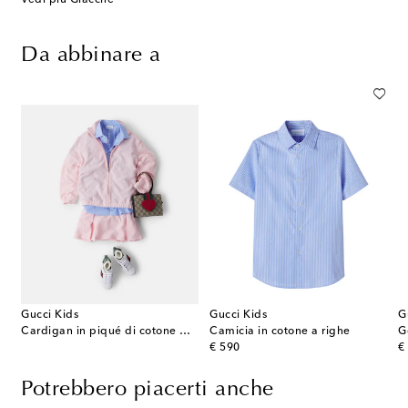
Da abbinare a
Gucci Kids
Gucci Kids
G
Cardigan in piqué di cotone GG con zip
Camicia in cotone a righe
G
original price
or
€ 590
€
Potrebbero piacerti anche